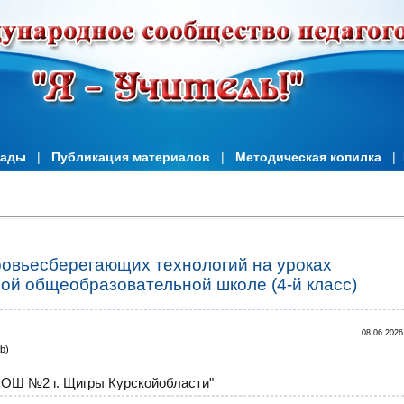
иады
|
Публикация материалов
|
Методическая копилка
|
овьесберегающих технологий на уроках
ной общеобразовательной школе (4-й класс)
08.06.2026
b)
ОШ №2 г. Щигры Курскойобласти"