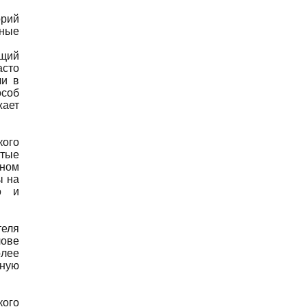
орий
шные
ющий
асто
ли в
особ
жает
кого
стые
нном
ы на
о и
теля
лове
олее
ную
кого