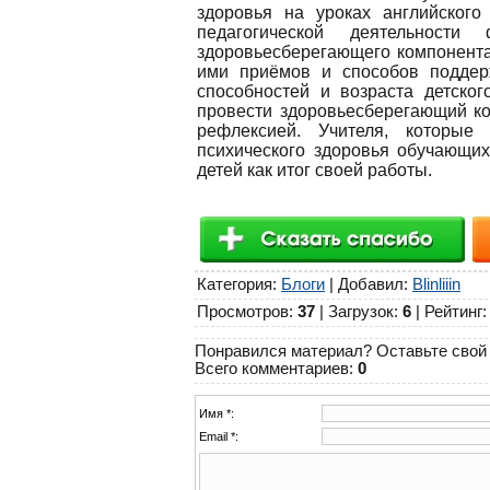
здоровья на уроках английского
педагогической деятельности
здоровьесберегающего компонента
ими приёмов и способов поддерж
способностей и возраста детског
провести здоровьесберегающий ко
рефлексией. Учителя, которые
психического здоровья обучающих
детей как итог своей работы.
Категория
:
Блоги
|
Добавил
:
Blinliiin
Просмотров
:
37
|
Загрузок
:
6
|
Рейтинг
Понравился материал? Оставьте свой 
Всего комментариев
:
0
Имя *:
Email *: