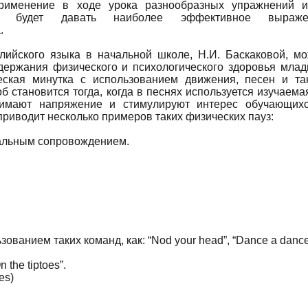
рименение в ходе урока разнообразных упражнений 
ние будет давать наиболее эффективное выраже
.
глийского языка в начальной школе, Н.И. Баскаковой, м
держания физического и психологического здоровья мла
еская минутка с использованием движения, песен и та
 становится тогда, когда в песнях используется изучаема
снимают напряжение и стимулируют интерес обучающих
приводит несколько примеров таких физических пауз:
кальным сопровождением.
ванием таких команд, как: “Nod your head”, “Dance a dance
the tiptoes”.
es)