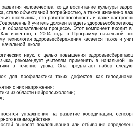
азвития человечества, когда воспитание культуры здоро
ка, стало объективной потребностью, а также жизненно ва
ения школьника, его работоспособность и даже настроен
. Современный учитель должен владеть здоровьесберегаю
ь в образовательном процессе. Этот компонент входит в
 Как известно, с 2004 года в Программу начальной ш
му технология здоровьесбережения касается также и учи
 начальной школе.
агогических наук, с целью повышения здоровьесберегаю
языка, рекомендует учителям применять в начальной ш
тики в течение урока. Она предлагает набор следу
нок для профилактики таких дефектов как гиподинам
нятия с них напряжения;
тики из области нейропсихологии;
г;
тносятся упражнения на развитие координации, сенсор
рного взаимодействия.
ностей выносят похлопывания или отбивание определён