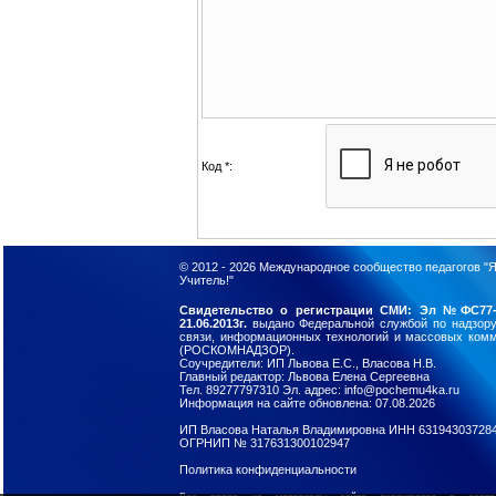
Код *:
© 2012 - 2026
Международное сообщество педагогов "Я
Учитель!"
Свидетельство о регистрации СМИ: Эл №ФС77-
21.06.2013г.
выдано Федеральной службой по надзор
связи, информационных технологий и массовых ком
(РОСКОМНАДЗОР).
Соучредители: ИП Львова Е.С., Власова Н.В.
Главный редактор: Львова Елена Сергеевна
Тел. 89277797310 Эл. адрес: info@pochemu4ka.ru
Информация на сайте обновлена: 07.08.2026
ИП Власова Наталья Владимировна ИНН 63194303728
ОГРНИП № 317631300102947
Политика конфиденциальности