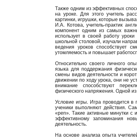
Также одним из эффективных спосо
на уроке. Для этого учитель рас
картинки, игрушки, которые вызыв
И.А. Котова, учитель-практик анг
компонент одним из самых важн
использует в своей работу уроки
школьной столовой, изучали напра
ведения уроков способствует с
утомляемость и повышает работосп
Относительно своего личного опы
языка для поддержания физическ
смены видов деятельности и корот
движении по ходу урока, они не ус
внимание способствуют перекл
физического напряжения. Одной из 
Условие игры. Игра проводится в 
ученики выполняют действия. Са
«pen». Такие активные минутки с 
эффективному запоминания нов
деятельность.
На основе анализа опыта учителей