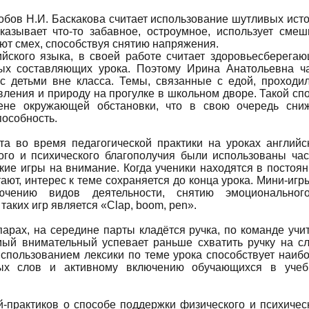
бов Н.И. Баскакова считает использование шутливых ист
сказывает что-то забавное, остроумное, использует сме
ают смех, способствуя снятию напряжения.
лийского языка, в своей работе считает здоровьесберега
ых составляющих урока. Поэтому Ирина Анатольевна ч
 с детьми вне класса. Темы, связанные с едой, проходи
вления и природу на прогулке в школьном дворе. Такой сп
мене окружающей обстановки, что в свою очередь сни
особность.
та во время педагогической практики на уроках английс
ого и психического благополучия были использованы ча
кие игры на внимание. Когда ученики находятся в постоя
тают, интерес к теме сохраняется до конца урока. Мини-игр
ючению видов деятельности, снятию эмоциональног
таких игр является «Clap, boom, pen».
парах, на середине парты кладётся ручка, по команде учи
мый внимательный успевает раньше схватить ручку на с
использованием лексики по теме урока способствует наиб
ых слов и активному включению обучающихся в учеб
-практиков о способе поддержки физического и психичес