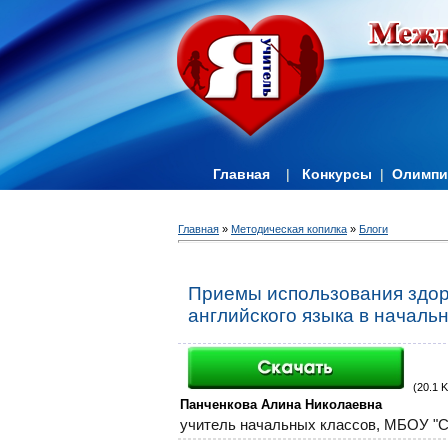
Главная
|
Конкурсы
|
Олимп
Главная
»
Методическая копилка
»
Блоги
Приемы использования здор
английского языка в началь
(20.1 K
Панченкова Алина Николаевна
учитель начальных классов,
МБОУ "С