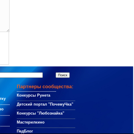
Партнеры сообщества:
---------------------------------
Конкурсы Рунета
тку
.................................................
.........
Детский портал "ПочемуЧка"
.................................................
во
Конкурсы "Любознайка"
.........
.................................................
Мастерилкино
.........
.................................................
ПедБлог