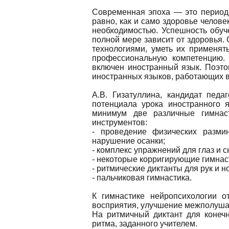
Современная эпоха — это период р
равно, как и само здоровье челове
необходимостью. Успешность обуч
полной мере зависит от здоровья
технологиями, уметь их применят
профессиональную компетенцию.
включен иностранный язык. Поэто
иностранных языков, работающих в
А.В. Гизатуллина, кандидат пед
потенциала урока иностранного 
минимум две различные гимнас
инструментов:
- проведение физических разми
нарушение осанки;
- комплекс упражнений для глаз и с
- некоторые корригирующие гимнас
- ритмические диктанты для рук и но
- пальчиковая гимнастика.
К гимнастике нейропсихологии о
восприятия, улучшение межполуша
На ритмичный диктант для конеч
ритма, заданного учителем.