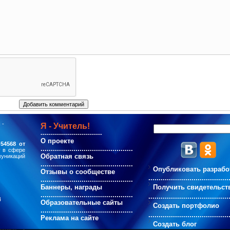
 -
Я - Учитель!
------------------------------
О проекте
54568 от
.............................................
у в сфере
Обратная связь
муникаций
.............................................
Опубликовать разрабо
Отзывы о сообществе
.......................................
.............................................
Баннеры, награды
Получить свидетельст
.............................................
.......................................
4
Образовательные сайты
Создать портфолио
.............................................
.......................................
Реклама на сайте
Создать блог