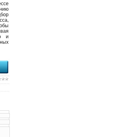
ессе
нию
дбор
сса,
тобы
ивая
о и
вных