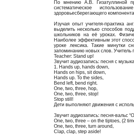
По мнению А.В. Гизатуллиной п
систематическое использова
здоровьесберегающего компонента
Изучая опыт учителя-практика ан
выделить несколько способов под
школьников на её уроках. Физич
Наиболее эффективным этот способ
уроке лексика. Такие минутки 
запоминанию новых слов. Учитель 
Teacher: Stand up!
Звучит аудиозапись: песня с музы
1. Hands up, hands down,
Hands on hips, sit down,
Hands up. To the sides,
Bend left, bend right.
One, two, three, hop,
One, two, three, stop!
Stop still!
Дети выполняют движения с использо
Звучит аудиозапись: песня-вальс “On 
One, two, three – on the tiptoes, (2 tim
One, two, three, turn around,
Clap, clap, step aside!