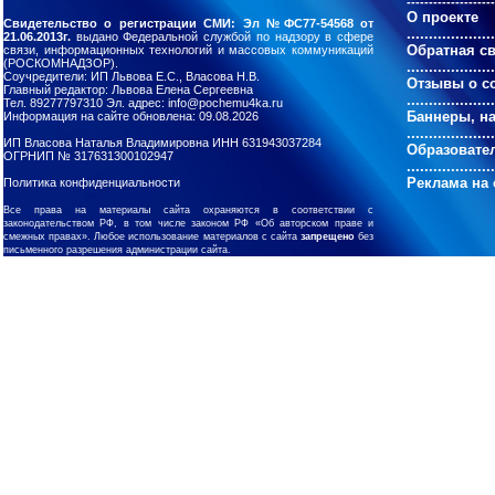
--------------------
О проекте
Свидетельство о регистрации СМИ: Эл №ФС77-54568 от
....................
21.06.2013г.
выдано Федеральной службой по надзору в сфере
Обратная с
связи, информационных технологий и массовых коммуникаций
(РОСКОМНАДЗОР).
....................
Соучредители: ИП Львова Е.С., Власова Н.В.
Отзывы о с
Главный редактор: Львова Елена Сергеевна
....................
Тел. 89277797310 Эл. адрес: info@pochemu4ka.ru
Баннеры, н
Информация на сайте обновлена: 09.08.2026
....................
ИП Власова Наталья Владимировна ИНН 631943037284
Образовате
ОГРНИП № 317631300102947
....................
Реклама на 
Политика конфиденциальности
Все права на материалы сайта охраняются в соответствии с
законодательством РФ, в том числе законом РФ «Об авторском праве и
смежных правах». Любое использование материалов с сайта
запрещено
без
письменного разрешения администрации сайта.