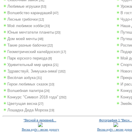
[32]
Любимые игрушки
Урожа
[53]
Волшебство карандашей
В гос
[47]
Лесные грибочки
Чудо-
[12]
Моё любимое хобби
Наша 
[33]
Юные мечтатели планеты
Путеш
[20]
Дом моей мечты
Путеш
[48]
Такие разные бабочки
Роспи
[22]
Геометрический калейдоскоп
Подар
[17]
Парк юрского периода
Мой д
[8]
Удивительный мир цирка
Спорт
[21]
Здравствуй, Зимушка-зима!
Новог
[182]
Весёлая азбука
Прекр
[31]
Герои любимых сказок
И рас
[10]
Волшебная палитра
Конку
[24]
Конкурс "Символ 2018 года"
Конку
[292]
Цветущая весна
Змейка
[27]
Лошадка Деда Мороза
[19]
"Весной в деревне&...
Фотография 1 "Весн...
Весна идёт - весне дорогу
Весна идёт - весне доро