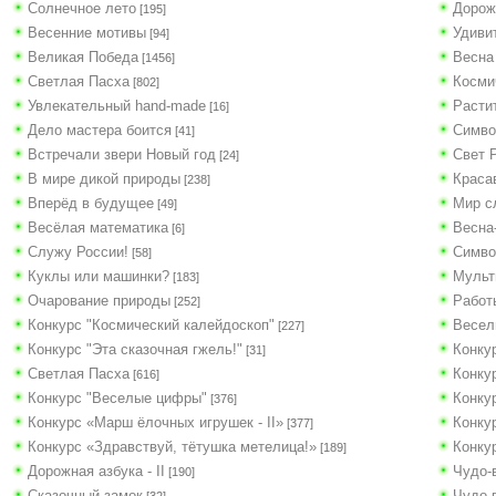
Солнечное лето
Дорож
[195]
Весенние мотивы
Удиви
[94]
Великая Победа
Весна
[1456]
Светлая Пасха
Косми
[802]
Увлекательный hand-made
Расти
[16]
Дело мастера боится
Симво
[41]
Встречали звери Новый год
Свет 
[24]
В мире дикой природы
Краса
[238]
Вперёд в будущее
Мир с
[49]
Весёлая математика
Весна
[6]
Служу России!
Симво
[58]
Куклы или машинки?
Мульт
[183]
Очарование природы
Работ
[252]
Конкурс "Космический калейдоскоп"
Весел
[227]
Конкурс "Эта сказочная гжель!"
Конку
[31]
Светлая Пасха
Конку
[616]
Конкурс "Веселые цифры"
Конку
[376]
Конкурс «Марш ёлочных игрушек - II»
Конку
[377]
Конкурс «Здравствуй, тётушка метелица!»
Конку
[189]
Дорожная азбука - II
Чудо-
[190]
Сказочный замок
Чудо-