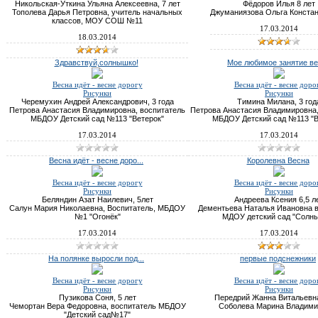
Никольская-Уткина Ульяна Алексеевна, 7 лет
Фёдоров Илья 8 лет
Тополева Дарья Петровна, учитель начальных
Джуманиязова Ольга Конста
классов, МОУ СОШ №11
17.03.2014
18.03.2014
Здравствуй,солнышко!
Мое любимое занятие вес
Весна идёт - весне дорогу
Весна идёт - весне доро
Рисунки
Рисунки
Черемухин Андрей Александрович, 3 года
Тимина Милана, 3 год
Петрова Анастасия Владимировна, воспитатель
Петрова Анастасия Владимировна,
МБДОУ Детский сад №113 "Ветерок"
МБДОУ Детский сад №113 "В
17.03.2014
17.03.2014
Весна идёт - весне доро...
Королевна Весна
Весна идёт - весне дорогу
Весна идёт - весне доро
Рисунки
Рисунки
Беляндин Азат Наилевич, 5лет
Андреева Ксения 6,5 л
Салун Мария Николаевна, Воспитатель, МБДОУ
Дементьева Наталья Ивановна 
№1 "Огонёк"
МДОУ детский сад "Солн
17.03.2014
17.03.2014
На полянке выросли под...
первые подснежники
Весна идёт - весне дорогу
Весна идёт - весне доро
Рисунки
Рисунки
Пузикова Соня, 5 лет
Передрий Жанна Витальевна
Чемортан Вера Федоровна, воспитатель МБДОУ
Соболева Марина Владими
"Детский сад№17"