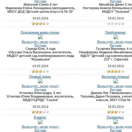
Рисунки
Рисунки
Моргунов Семен 8 лет
Михайлов Данил 5 ле
Маренкова Елена Леонидовна,преподаватель,
Нестерова Анжела Евгеньевна в
МБОУ ДОД "Детская школа искусств № 35"
МАДОУ "Золушка"
19.03.2014
19.03.2014
Подснежник маме-птичке
Пробуждение
Весна идёт - весне дорогу
Весна идёт - весне доро
Рисунки
Рисунки
Середа Юля, 4 года
Гусарова Вероника, 4 г
Обухова Ольга Васильевна, воспитатель,
Никифорова Людмила Михайловна,
МБДОУ детский сад комбинированного вида
МДОУ "Детский сад компенсирую
"Журавушка"
223" г. Саратова
19.03.2014
19.03.2014
Первый дождь
Весенние лужицы!
Весна идёт - весне дорогу
Весна идёт - весне доро
Рисунки
Рисунки
Устинова Александра, 5 лет.
Джиоев Лев Тамерланович,
Устюгова Юлия Владимировна, воспитатель,
Тополева Дарья Петровна, учите
МБДОУЦРРДС "Сказка"
классов, МОУ СОШ № 1
18.03.2014
18.03.2014
В марте
Половодье.
Весна идёт - весне дорогу
Весна идёт - весне доро
Рисунки
Рисунки