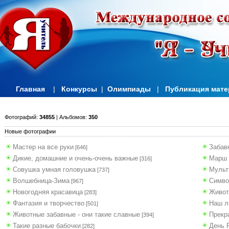
Главная
|
Конкурсы
|
Олимпиады
|
Публикация мат
Фотографий:
34855
| Альбомов:
350
Новые фотографии
Мастер на все руки
Забав
[646]
Дикие, домашние и очень-очень важные
Марш 
[316]
Совушка умная головушка
Мульт
[737]
Волшебница-Зима
Симво
[967]
Новогодняя красавица
Живот
[283]
Фантазия и творчество
Наш л
[501]
Животные забавные - они такие славные
Прекр
[394]
Такие разные бабочки
День 
[282]