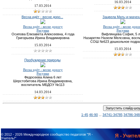
16.03.2014
17.03.2014
Весна идёт - весне доро...
Зацвела Мать-и-мачех
Весна идёт - весне дорогу
Весна идёт - весне доро
Рисунки
Рисунки
Осипова Елизавета Алексеевна, 4 года
Вифлянцева София, 5 л
Григорьева Ирина Владимировна
Назаретян Назели Мелсовна, восп
СОШ №623 дошкольное подра
15.03.2014
15.03.2014
Пробуждение природы
Весна идёт - весне дорогу
Рисунки
Федосеева Алина 6 лет
Шерстобитова Ирина Владимировна,
воспитатель МБДОУ №113
14.03.2014
1-45
46-90
...
34741-34785
34786-348
© 2012 - 2026
Международное сообщество педагогов "Я -
Я - Учител
Учитель!"