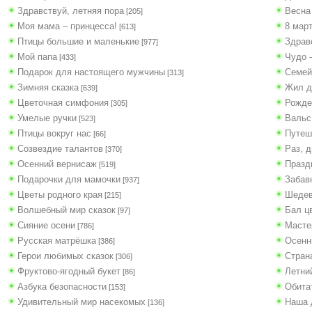
Здравствуй, летняя пора
Весна 
[205]
Моя мама – принцесса!
8 март
[613]
Птицы большие и маленькие
Здрав
[977]
Мой папа
Чудо 
[433]
Подарок для настоящего мужчины
Семей
[313]
Зимняя сказка
Жил д
[639]
Цветочная симфония
Рожде
[305]
Умелые ручки
Вальс
[523]
Птицы вокруг нас
Путеш
[66]
Созвездие талантов
Раз, д
[370]
Осенний вернисаж
Празд
[519]
Подарочки для мамочки
Забав
[937]
Цветы родного края
Шедев
[215]
Волшебный мир сказок
Бал ц
[97]
Сияние осени
Масте
[786]
Русская матрёшка
Осенн
[386]
Герои любимых сказок
Страна
[306]
Фруктово-ягодный букет
Летни
[86]
Азбука безопасности
Обита
[153]
Удивительный мир насекомых
Наша 
[136]