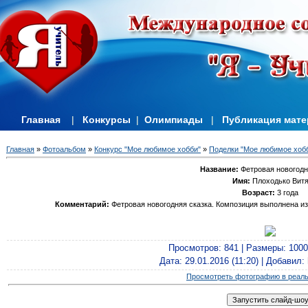
Главная
|
Конкурсы
|
Олимпиады
|
Публикация мат
Главная
»
Фотоальбом
»
Конкурс "Мое любимое хобби"
»
Поделки "Мое любимое хобб
Название:
Фетровая новогодн
Имя:
Плоходько Вит
Возраст:
3 года
Комментарий:
Фетровая новогодняя сказка. Композиция выполнена из
Просмотров
: 841 |
Размеры
: 100
Дата
: 29.01.2016 (11:20) |
Добавил
:
Просмотреть фотографию в реал