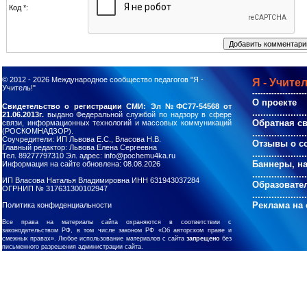
Код *:
© 2012 - 2026
Международное сообщество педагогов "Я -
Я - Учител
Учитель!"
--------------------
О проекте
Свидетельство о регистрации СМИ: Эл №ФС77-54568 от
....................
21.06.2013г.
выдано Федеральной службой по надзору в сфере
Обратная с
связи, информационных технологий и массовых коммуникаций
(РОСКОМНАДЗОР).
....................
Соучредители: ИП Львова Е.С., Власова Н.В.
Отзывы о с
Главный редактор: Львова Елена Сергеевна
....................
Тел. 89277797310 Эл. адрес: info@pochemu4ka.ru
Баннеры, н
Информация на сайте обновлена: 08.08.2026
....................
ИП Власова Наталья Владимировна ИНН 631943037284
Образовате
ОГРНИП № 317631300102947
....................
Реклама на 
Политика конфиденциальности
Все права на материалы сайта охраняются в соответствии с
законодательством РФ, в том числе законом РФ «Об авторском праве и
смежных правах». Любое использование материалов с сайта
запрещено
без
письменного разрешения администрации сайта.