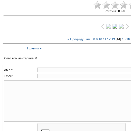
Рейтинг
:
0.0
/
0
« Предыдущая
|
8
9
10
11
12
13
[
14
]
15
16
Нравится
Всего комментариев
:
0
Имя *:
Email *: