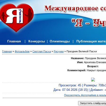
Главная
|
Конкурсы
|
Олимпиады
|
Публикация мат
Главная
»
Фотоальбом
»
Светлая Пасха
»
Рисунки
» Праздник Великой Пасхи
Название:
Праздник Велико
Имя:
Архипова Елизаве
Возраст:
Комментарий:
Накрыт праздни
Просмотров
: 45 |
Размеры
: 708x
Дата
: 07.04.2026 (18:15) |
Добавил
:
Просмотреть фотографию в реал