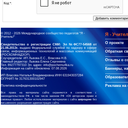
Код *:
© 2012 - 2026
Международное сообщество педагогов "Я -
Я - Учител
Учитель!"
--------------------
О проекте
Свидетельство о регистрации СМИ: Эл №ФС77-54568 от
....................
21.06.2013г.
выдано Федеральной службой по надзору в сфере
Обратная с
связи, информационных технологий и массовых коммуникаций
(РОСКОМНАДЗОР).
....................
Соучредители: ИП Львова Е.С., Власова Н.В.
Отзывы о с
Главный редактор: Львова Елена Сергеевна
....................
Тел. 89277797310 Эл. адрес: info@pochemu4ka.ru
Баннеры, н
Информация на сайте обновлена: 07.08.2026
....................
ИП Власова Наталья Владимировна ИНН 631943037284
Образовате
ОГРНИП № 317631300102947
....................
Реклама на 
Политика конфиденциальности
Все права на материалы сайта охраняются в соответствии с
законодательством РФ, в том числе законом РФ «Об авторском праве и
смежных правах». Любое использование материалов с сайта
запрещено
без
письменного разрешения администрации сайта.