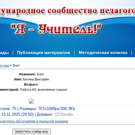
иады
|
Публикация материалов
|
Методическая копилка
|
сунки
» Енот
Название:
Енот
Имя:
Ботина Виктория
Возраст:
мментарий:
Работа А3, выполнена гуашью
отров
: 75 |
Размеры
: 707x1000px/308.3Kb
: 13.11.2025 (20:50) |
Добавил
:
IZOStudia
смотреть фотографию в реальном размере