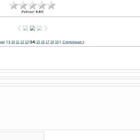
Рейтинг
:
0.0
/
0
щая
|
9
10
11
12
13
[
14
]
15
16
17
18
19
|
Следующая »