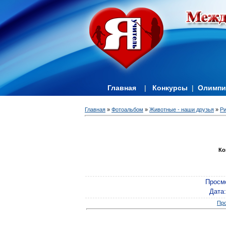
Главная
|
Конкурсы
|
Олимп
Главная
»
Фотоальбом
»
Животные - наши друзья
»
Ри
Ко
Просм
Дата
Про