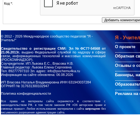
Код *:
© 2012 - 2026
Международное сообщество педагогов "Я -
Я - Учител
Учитель!"
--------------------
О проекте
Свидетельство о регистрации СМИ: Эл №ФС77-54568 от
....................
21.06.2013г.
выдано Федеральной службой по надзору в сфере
Обратная с
связи, информационных технологий и массовых коммуникаций
(РОСКОМНАДЗОР).
....................
Соучредители: ИП Львова Е.С., Власова Н.В.
Отзывы о с
Главный редактор: Львова Елена Сергеевна
....................
Тел. 89277797310 Эл. адрес: info@pochemu4ka.ru
Баннеры, н
Информация на сайте обновлена: 06.08.2026
....................
ИП Власова Наталья Владимировна ИНН 631943037284
Образовате
ОГРНИП № 317631300102947
....................
Реклама на 
Политика конфиденциальности
Все права на материалы сайта охраняются в соответствии с
законодательством РФ, в том числе законом РФ «Об авторском праве и
смежных правах». Любое использование материалов с сайта
запрещено
без
письменного разрешения администрации сайта.