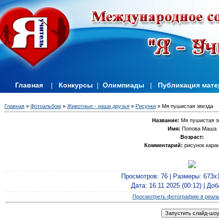
Главная
|
Конкурсы
|
Олимпиады
|
Публикация мат
Главная
»
Фотоальбом
»
Животные - наши друзья
»
Рисунки
» Мя пушистая звезда
Название:
Мя пушистая з
Имя:
Попова Маша
Возраст:
Комментарий:
рисунок кара
Просмотров
: 76 |
Размеры
: 673x
Дата
: 16.11.2025 (00:12) |
Доб
Просмотреть фотографию в реал