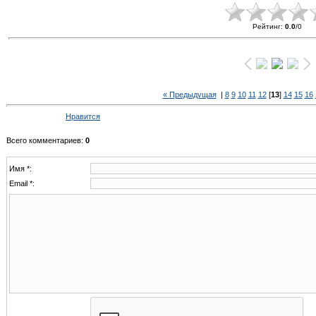
Рейтинг
:
0.0
/
0
« Предыдущая
|
8
9
10
11
12
[
13
]
14
15
16
Нравится
Всего комментариев
:
0
Имя *:
Email *: