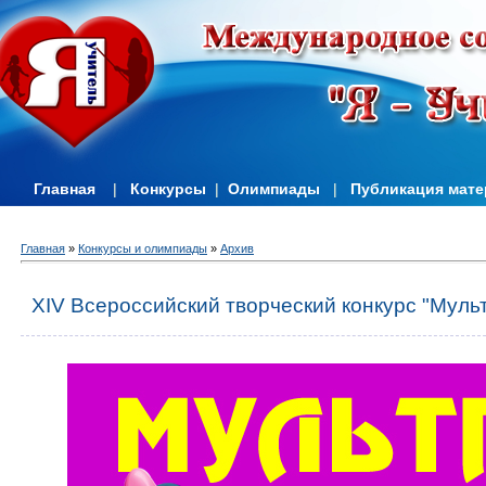
Главная
|
Конкурсы
|
Олимпиады
|
Публикация мат
Главная
»
Конкурсы и олимпиады
»
Архив
XIV Всероссийский творческий конкурс "Муль