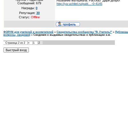
Название материала: Рассказ "Дари добро!"
Сообщений:
679
http://ya-uchitel.ru/publ....-0-4145
Награды:
0
Репутация:
30
Статус:
Offline
ФОРУМ для учителей и воспитателей
»
Свидетельства сообщества "Я- Учитель!"
»
Публикац
вопросы, сведения)
»
Сведения о выданных свидетельствах о публикации н.м.
2
Страница
2
из
2
«
1