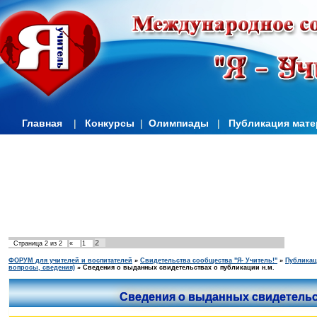
Главная
|
Конкурсы
|
Олимпиады
|
Публикация мат
2
Страница
2
из
2
«
1
ФОРУМ для учителей и воспитателей
»
Свидетельства сообщества "Я- Учитель!"
»
Публикац
вопросы, сведения)
»
Сведения о выданных свидетельствах о публикации н.м.
Сведения о выданных свидетельст