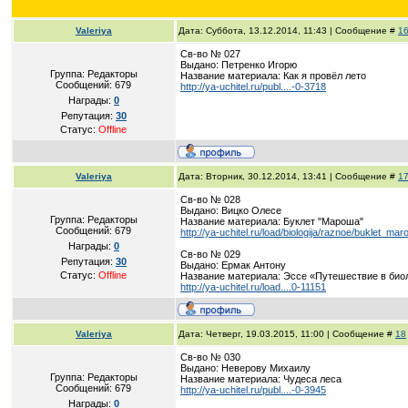
Valeriya
Дата: Суббота, 13.12.2014, 11:43 | Сообщение #
1
Св-во № 027
Выдано: Петренко Игорю
Группа: Редакторы
Название материала: Как я провёл лето
Сообщений:
679
http://ya-uchitel.ru/publ....-0-3718
Награды:
0
Репутация:
30
Статус:
Offline
Valeriya
Дата: Вторник, 30.12.2014, 13:41 | Сообщение #
1
Св-во № 028
Выдано: Вицко Олесе
Группа: Редакторы
Название материала: Буклет "Мароша"
Сообщений:
679
http://ya-uchitel.ru/load/biologija/raznoe/buklet_ma
Награды:
0
Св-во № 029
Репутация:
30
Выдано: Ермак Антону
Статус:
Offline
Название материала: Эссе «Путешествие в био
http://ya-uchitel.ru/load....0-11151
Valeriya
Дата: Четверг, 19.03.2015, 11:00 | Сообщение #
18
Св-во № 030
Выдано: Неверову Михаилу
Группа: Редакторы
Название материала: Чудеса леса
Сообщений:
679
http://ya-uchitel.ru/publ....-0-3945
Награды:
0