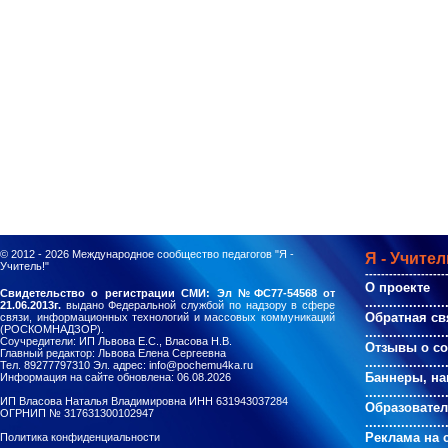
© 2012 - 2026
Международное сообщество педагогов "Я -
Я - Учител
Учитель!"
--------------------
О проекте
Свидетельство о регистрации СМИ: Эл №ФС77-54568 от
....................
21.06.2013г.
выдано Федеральной службой по надзору в сфере
Обратная св
связи, информационных технологий и массовых коммуникаций
(РОСКОМНАДЗОР).
....................
Соучредители: ИП Львова Е.С., Власова Н.В.
Отзывы о с
Главный редактор: Львова Елена Сергеевна
....................
Тел. 89277797310 Эл. адрес: info@pochemu4ka.ru
Баннеры, на
Информация на сайте обновлена: 06.08.2026
....................
ИП Власова Наталья Владимировна ИНН 631943037284
Образовате
ОГРНИП № 317631300102947
....................
Реклама на 
Политика конфиденциальности