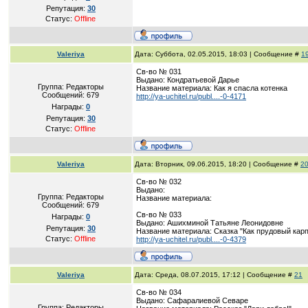
Репутация:
30
Статус:
Offline
Valeriya
Дата: Суббота, 02.05.2015, 18:03 | Сообщение #
1
Св-во № 031
Выдано: Кондратьевой Дарье
Группа: Редакторы
Название материала: Как я спасла котенка
Сообщений:
679
http://ya-uchitel.ru/publ....-0-4171
Награды:
0
Репутация:
30
Статус:
Offline
Valeriya
Дата: Вторник, 09.06.2015, 18:20 | Сообщение #
2
Св-во № 032
Выдано:
Группа: Редакторы
Название материала:
Сообщений:
679
Св-во № 033
Награды:
0
Выдано: Ашихминой Татьяне Леонидовне
Репутация:
30
Название материала: Сказка "Как прудовый карп
Статус:
Offline
http://ya-uchitel.ru/publ....-0-4379
Valeriya
Дата: Среда, 08.07.2015, 17:12 | Сообщение #
21
Св-во № 034
Выдано: Сафаралиевой Севаре
Группа: Редакторы