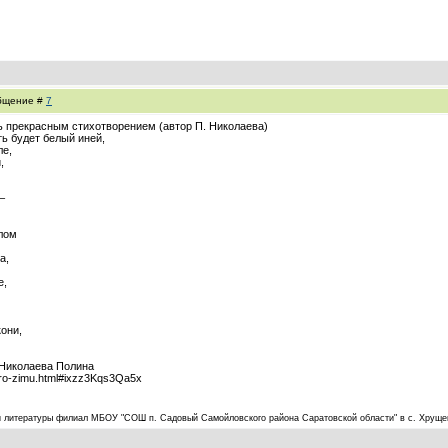
общение #
7
сь прекрасным стихотворением (автор П. Николаева)
ть будет белый иней,
ле,
,
–
лом
а,
е,
они,
 Николаева Полина
hi-pro-zimu.html#ixzz3Kqs3Qa5x
а и литературы филиал МБОУ "СОШ п. Садовый Самойловского района Саратовской области" в с. Хруще