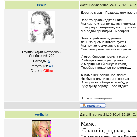
Весна
Дата: Воскресенье, 24.11.2013, 14:3
Дорогие мамы! Поздравляем вас с 
Всё,что происходит с нами,
Мы как-то странно делим пополам:
Если радость-празднуем с друзьям
А с бедой приходим к матерям
Заняты работой и делами
День за днем в потоке суеты
Мы не часто думаем о маме,
Слишком редко дарим ей цветы.
Группа: Администраторы
Сообщений:
220
И свои болезни носим к маме,
И обиды к ней идем делить,
Награды:
0
И морщинки ей рисуем сами,
Репутация:
40
Позабыв прощенья попросить...
Статус:
Offline
А мама всё равно нас любит,
Чтобы не случилось не предаст,
Всё простит,обиды все забудет,
Руку,душу,сердце - всё отдаст !
Наталья Владимировна
verihella
Дата: Вторник, 28.10.2014, 16:16 | 
Маме.
Спасибо, родная, за л