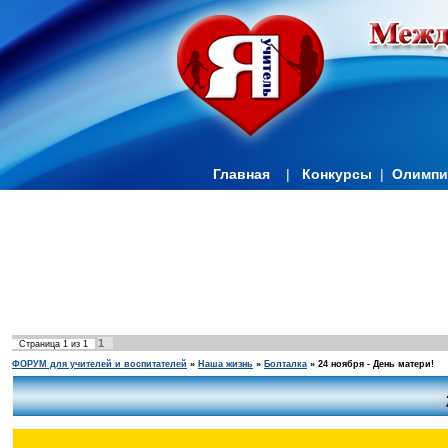
Главная
|
Конкурсы
|
Олимп
1
Страница
1
из
1
ФОРУМ для учителей и воспитателей
»
Наша жизнь
»
Болталка
»
24 ноября - День матери!