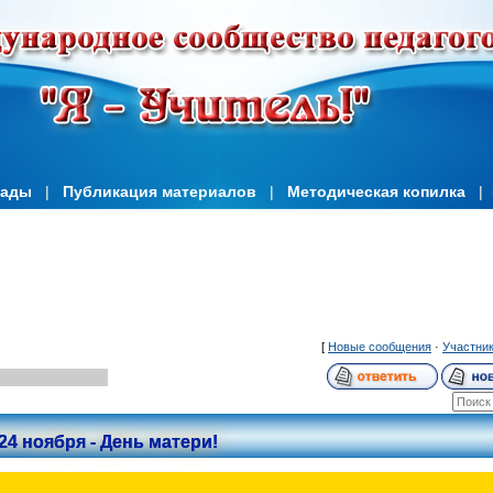
иады
|
Публикация материалов
|
Методическая копилка
|
[
Новые сообщения
·
Участни
24 ноября - День матери!