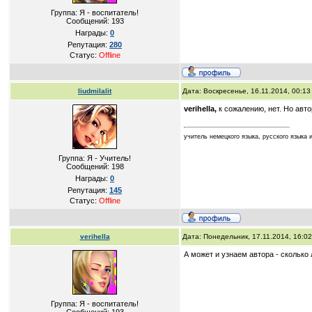
Группа: Я - воспитатель!
Сообщений:
193
Награды:
0
Репутация:
280
Статус:
Offline
liudmilalit
Дата: Воскресенье, 16.11.2014, 00:1
verihella,
к сожалению, нет. Но авто
учитель немецкого языка, русского язык
Группа: Я - Учитель!
Сообщений:
198
Награды:
0
Репутация:
145
Статус:
Offline
verihella
Дата: Понедельник, 17.11.2014, 16:0
А может и узнаем автора - сколько 
Группа: Я - воспитатель!