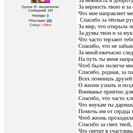
За нежность и доброту
За верность твою и за 
Группа: Я - воспитатель!
Сообщений:
193
Что мне направляет ме
Награды:
0
Спасибо за тёплые ру
Репутация:
280
Статус:
Offline
За мир, что открыла л
За думы твои и за мук
Что часто терзают теб
Спасибо, что не забы
За мной ежечасно след
На путь ты меня напр
Чтоб было полегче мн
Спасибо, родная, за п
Всех помнишь друзей
О жизни узнать и позд
Вниманье приятно для
Спасибо, что часто х
Что внукам ты даришь
Помочь им от сердца 
Чтоб жизнь проходила
Спасибо за смех твой,
Что светит в счастлив