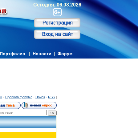
Сегодня: 06.08.2026
Портфолио
|
Новости
|
Форум
ки
·
Правила форума
·
Поиск
·
RSS
]