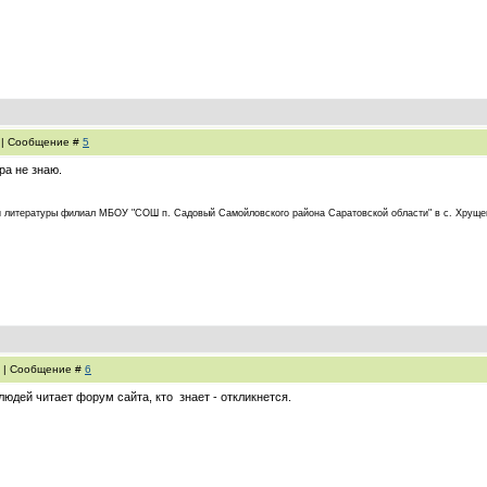
3 | Сообщение #
5
ра не знаю.
а и литературы филиал МБОУ "СОШ п. Садовый Самойловского района Саратовской области" в с. Хруще
2 | Сообщение #
6
людей читает форум сайта, кто знает - откликнется.