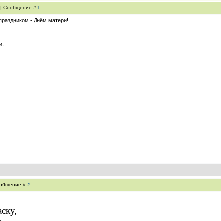
6 | Сообщение #
1
праздником - Днём матери!
и,
Сообщение #
2
аску,