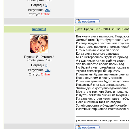
Сообщений:
193
Награды:
0
Репутация:
280
Статус:
Offline
liudmilalit
Дата: Среда, 03.12.2014, 20:12 | Со
Вот уже и зима на пороге. Поделю
Зимний стих Пусть будет снег. Пус
И гладь пруда в застывшем хруста
И на стекле рисунки снежных лилий
Огонь в камине и угли в золе.
Когда зима немного запоздает,
Группа: Я - Учитель!
Мы с нетерпеньем ждём её приход 
Сообщений:
198
А ведь никто из нас ещё не знает,
Что принесёт с собою новый год.
Награды:
0
Но белый снег тончайшим покрыва
Репутация:
145
Укроет тихо жирный чернозём,
Статус:
Offline
И жизнь мы будем начинать сначал
Грехи отмолим и свечу зажжём.
И зимний день как будто искуплень
Искристый снег как ангела крыло.
Зимой душе доступно вдохновенье
Мечтать о том, что было и прошло.
И пусть летят по снежным вихрям к
Из дальних стран неся привет тебе.
Пока снежинка тает на ладони,
Успей спросить о будущей судьбе.
Источник: http://otebe.info/stihi/sti
учитель немецкого языка, русского язык