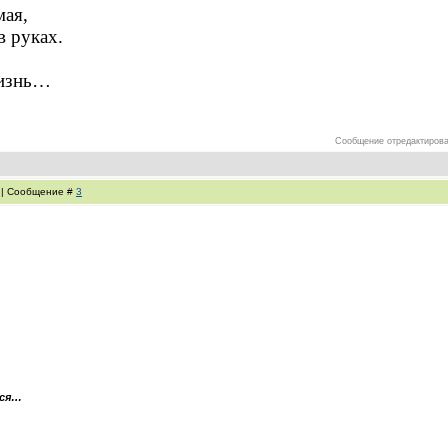
мая,
в руках.
жизнь…
Сообщение отредактиров
0 | Сообщение #
3
лся…