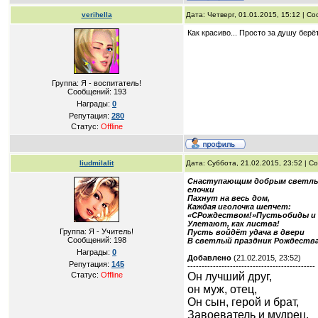
verihella
Дата: Четверг, 01.01.2015, 15:12 | 
Как красиво... Просто за душу берё
Группа: Я - воспитатель!
Сообщений:
193
Награды:
0
Репутация:
280
Статус:
Offline
liudmilalit
Дата: Суббота, 21.02.2015, 23:52 | 
Снаступающим добрым светлы
елочки
Пахнут на весь дом,
Каждая иголочка шепчет:
«СРождеством!»Пустьобиды и
Улетают, как листва!
Группа: Я - Учитель!
Пусть войдёт удача в двери
Сообщений:
198
В светлый праздник Рождества
Награды:
0
Добавлено
(21.02.2015, 23:52)
Репутация:
145
---------------------------------------------
Статус:
Offline
Он лучший друг,
он муж, отец,
Он сын, герой и брат,
Завоеватель и мудрец,