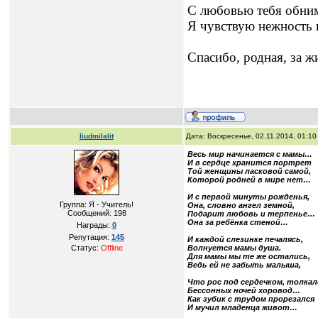
С любовью тебя обни
Я чувствую нежность 
Спасибо, родная, за 
liudmilalit
Дата: Воскресенье, 02.11.2014, 01:1
Весь мир начинается с мамы…
И в сердце хранится портрет
Той женщины ласковой самой,
Которой родней в мире нет…
И с первой минуты рожденья,
Группа: Я - Учитель!
Она, словно ангел земной,
Сообщений:
198
Подарит любовь и терпенье…
Она за ребёнка стеной…
Награды:
0
Репутация:
145
И каждой слезинке печалясь,
Статус:
Offline
Волнуется мамы душа.
Для мамы мы те же остались,
Ведь ей не забыть малыша,
Что рос под сердечком, толка
Бессонных ночей хоровод…
Как зубик с трудом прорезался
И мучил младенца живот…