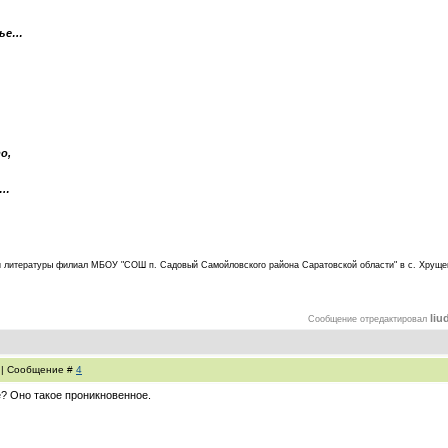
нье…
о,
й…
а и литературы филиал МБОУ "СОШ п. Садовый Самойловского района Саратовской области" в с. Хруще
liu
Сообщение отредактировал
9 | Сообщение #
4
е? Оно такое проникновенное.