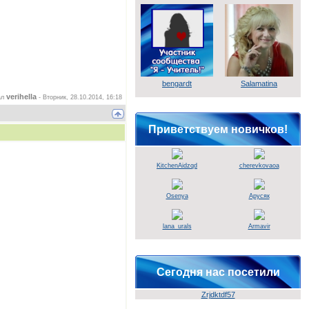
bengardt
Salamatina
verihella
ал
-
Вторник, 28.10.2014, 16:18
Приветствуем новичков!
KitchenAidzqd
cherevkovaoa
Osenya
Арусяк
lana_urals
Armavir
Сегодня нас посетили
Zrjdktdf57