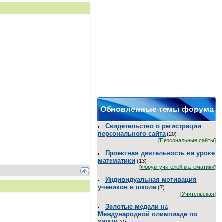
Обновленные темы форума
Свидетельство о регистрации
персонального сайта
(20)
[
Персональные сайты
]
Проектная деятельность на уроке
математики
(13)
[
Форум учителей математики
]
Индивидуальная мотивация
учеников в школе
(7)
[
Учительская
]
Золотые медали на
Международной олимпиаде по
химии
(0)