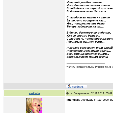
И первой улыбки сиянье,
И гордость от первых шагов.
Влюблённости первой призна
Всё маме понятно без слов.
Спасибо всем мамам на свете
За то, что прощаете нас…
Увы, повзрослевшие дети
Теперь забегают на час…
В делах, бесконечных заботах,
Уже со своими детьми,
С любовью, посмотрим на фот
Где мама и мы, лет семи…
И взгляд согревает тот самы
И детство мелькнуло вдали…
Весь мир начинается с мамы.
Здоровья всем мамам земли!
учитель немецкого языка, русского язык
verihella
Дата: Воскресенье, 02.11.2014, 05:0
liudmilalit
, это Ваше стихотворени