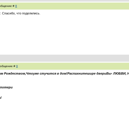
Сообщение #
8
т. Спасибо, что поделились.
Сообщение #
9
м Рождеством,
Чтоуже стучится в дом!
Распахнитешире двери
Вы-
ЛЮБВИ, Н
 потери
!