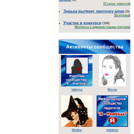
[
Статьи, новости
]
Зорька вытянет ленточку алую
(0)
[
Болталка
]
Участие в конкурсе
(106)
[
Вопросы к администрации портала
]
Активисты сообщества
Valeriya
Весна
Medea
redaktor