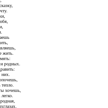
,
сказку,
чту.
ки,
юбя,
и,
я.
ваешь
ить,
авляешь,
е жить.
амять:
 и родных.
равить:
 них.
лопочешь,
 тепло.
ты хочешь,
 легко.
 родная,
ыхглазах.