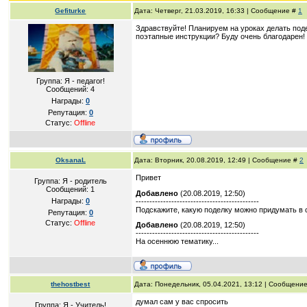
Gefiturke
Дата: Четверг, 21.03.2019, 16:33 | Сообщение #
1
Здравствуйте! Планируем на уроках делать поде
поэтапные инструкции? Буду очень благодарен!
Группа: Я - педагог!
Сообщений:
4
Награды:
0
Репутация:
0
Статус:
Offline
OksanaL
Дата: Вторник, 20.08.2019, 12:49 | Сообщение #
2
Привет
Группа: Я - родитель
Сообщений:
1
Добавлено
(20.08.2019, 12:50)
Награды:
0
---------------------------------------------
Подскажите, какую поделку можно придумать в 
Репутация:
0
Статус:
Offline
Добавлено
(20.08.2019, 12:50)
---------------------------------------------
На осеннюю тематику...
thehostbest
Дата: Понедельник, 05.04.2021, 13:12 | Сообщени
думал сам у вас спросить
Группа: Я - Учитель!