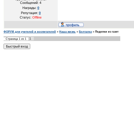
Сообщений:
4
Награды:
0
Репутация:
0
Статус:
Offline
ФОРУМ для учителей и воспитателей
»
Наша жизнь
»
Болталка
»
Поделки из газет
1
Страница
1
из
1