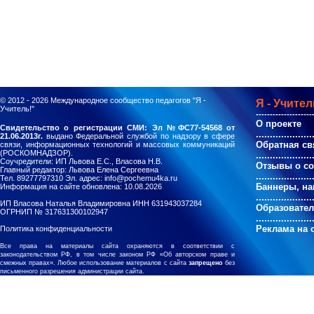
© 2012 - 2026
Международное сообщество педагогов "Я -
Я - Учител
Учитель!"
--------------------
О проекте
Свидетельство о регистрации СМИ: Эл №ФС77-54568 от
....................
21.06.2013г.
выдано Федеральной службой по надзору в сфере
Обратная св
связи, информационных технологий и массовых коммуникаций
(РОСКОМНАДЗОР).
....................
Соучредители: ИП Львова Е.С., Власова Н.В.
Отзывы о с
Главный редактор: Львова Елена Сергеевна
....................
Тел. 89277797310 Эл. адрес: info@pochemu4ka.ru
Баннеры, на
Информация на сайте обновлена: 10.08.2026
....................
ИП Власова Наталья Владимировна ИНН 631943037284
Образовате
ОГРНИП № 317631300102947
....................
Реклама на 
Политика конфиденциальности
Все права на материалы сайта охраняются в соответствии с
законодательством РФ, в том числе законом РФ «Об авторском праве и
смежных правах». Любое использование материалов с сайта
запрещено
без
письменного разрешения администрации сайта.