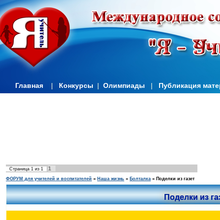
Главная
|
Конкурсы
|
Олимпиады
|
Публикация мат
1
Страница
1
из
1
ФОРУМ для учителей и воспитателей
»
Наша жизнь
»
Болталка
»
Поделки из газет
Поделки из га