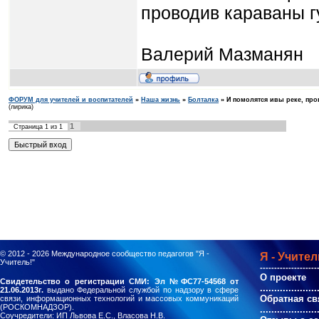
проводив караваны г
Валерий Мазманян
ФОРУМ для учителей и воспитателей
»
Наша жизнь
»
Болталка
»
И помолятся ивы реке, про
(лирика)
1
Страница
1
из
1
© 2012 - 2026
Международное сообщество педагогов "Я -
Я - Учител
Учитель!"
--------------------
О проекте
Свидетельство о регистрации СМИ: Эл №ФС77-54568 от
....................
21.06.2013г.
выдано Федеральной службой по надзору в сфере
Обратная св
связи, информационных технологий и массовых коммуникаций
(РОСКОМНАДЗОР).
....................
Соучредители: ИП Львова Е.С., Власова Н.В.