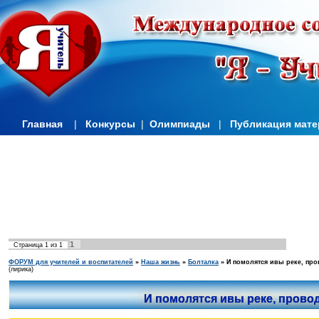
Главная
|
Конкурсы
|
Олимпиады
|
Публикация мат
1
Страница
1
из
1
ФОРУМ для учителей и воспитателей
»
Наша жизнь
»
Болталка
»
И помолятся ивы реке, про
(лирика)
И помолятся ивы реке, прово