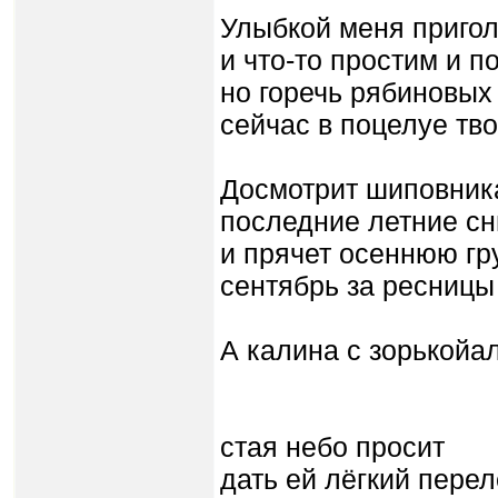
Улыбкой меня пригол
и что-то простим и п
но горечь рябиновых
сейчас в поцелуе тв
Досмотрит шиповника
последние летние сны
и прячет осеннюю гр
сентябрь за ресницы
А калина с зорькойа
Пт
стая небо просит
дать ей лёгкий перел