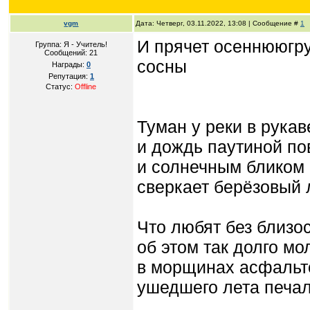
vgm
Дата: Четверг, 03.11.2022, 13:08 | Сообщение #
1
И прячет осеннююгру
Группа: Я - Учитель!
Сообщений:
21
сосны
Награды:
0
Репутация:
1
Статус:
Offline
Туман у реки в рукав
и дождь паутиной по
и солнечным бликом 
сверкает берёзовый 
Что любят без близо
об этом так долго мо
в морщинах асфальт
ушедшего лета печал