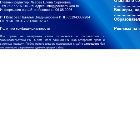
Отзывы о с
Главный редактор: Львова Елена Сергеевна
....................
Тел. 89277797310 Эл. адрес: info@pochemu4ka.ru
Баннеры, на
Информация на сайте обновлена: 06.08.2026
....................
ИП Власова Наталья Владимировна ИНН 631943037284
Образовате
ОГРНИП № 317631300102947
....................
Реклама на 
Политика конфиденциальности
Все права на материалы сайта охраняются в соответствии с
законодательством РФ, в том числе законом РФ «Об авторском праве и
смежных правах». Любое использование материалов с сайта
запрещено
без
письменного разрешения администрации сайта.