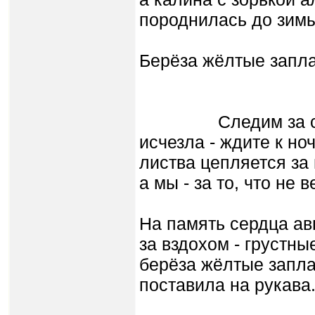
породнилась до зимы
Берёза жёлтые запл
Следим за солн
исчезла - ждите к но
листва цепляется за 
а мы - за то, что не 
На память сердца ав
за вздохом - грустны
берёза жёлтые запла
поставила на рукава