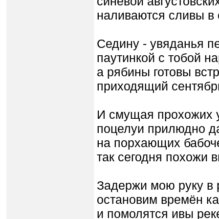
синевой августовски
наливаются сливы в 
Седину - увяданья пе
паутинкой с тобой н
а рябины готовы вст
приходящий сентябр
И смущая прохожих 
поцелуи прилюдно д
на порхающих бабоч
так сегодня похожи в
Задержи мою руку в р
остановим времён ка
и помолятся ивы рек