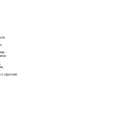
ься.
и,
ер -
рече.
,
же,
 с грустью.