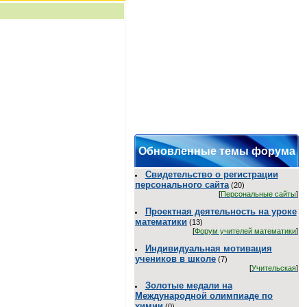
Обновленные темы форума
Свидетельство о регистрации
персонального сайта
(20)
[
Персональные сайты
]
Проектная деятельность на уроке
математики
(13)
[
Форум учителей математики
]
Индивидуальная мотивация
учеников в школе
(7)
[
Учительская
]
Золотые медали на
Международной олимпиаде по
химии
(0)