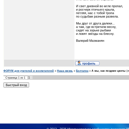
И свет дневной во мгле пропал,
и росчерк птичьего крыла,
петляя, нас с тобой тропа
по судьбам разным развела.
Мы друг от друга далеки...
а там, где встретили весну,
сидят на зорьке рыбаки
и ловят звёзды на блесну.
Валерий Мазманян
ФОРУМ для учителей и воспитателей
»
Наша жизнь
»
Болталка
»
А мы, как поздние цветы
(л
1
Страница
1
из
1