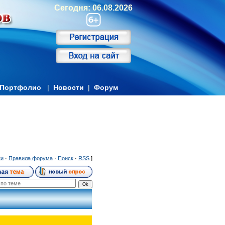
Сегодня: 06.08.2026
Портфолио
|
Новости
|
Форум
ки
·
Правила форума
·
Поиск
·
RSS
]