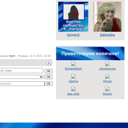
bengardt
Salamatina
Приветствуем новичков!
vgm
тировал
-
Вторник, 22.11.2022, 20:39
KitchenAidzqd
cherevkovaoa
Osenya
Арусяк
lana_urals
Armavir