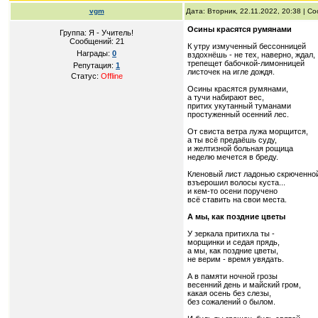
vgm
Дата: Вторник, 22.11.2022, 20:38 | 
Осины красятся румянами
Группа: Я - Учитель!
Сообщений:
21
К утру измученный бессонницей
Награды:
0
вздохнёшь - не тех, наверно, ждал,
трепещет бабочкой-лимонницей
Репутация:
1
листочек на игле дождя.
Статус:
Offline
Осины красятся румянами,
а тучи набирают вес,
притих укутанный туманами
простуженный осенний лес.
От свиста ветра лужа морщится,
а ты всё предаёшь суду,
и желтизной больная рощица
неделю мечется в бреду.
Кленовый лист ладонью скрюченно
взъерошил волосы куста...
и кем-то осени поручено
всё ставить на свои места.
А мы, как поздние цветы
У зеркала притихла ты -
морщинки и седая прядь,
а мы, как поздние цветы,
не верим - время увядать.
А в памяти ночной грозы
весенний день и майский гром,
какая осень без слезы,
без сожалений о былом.