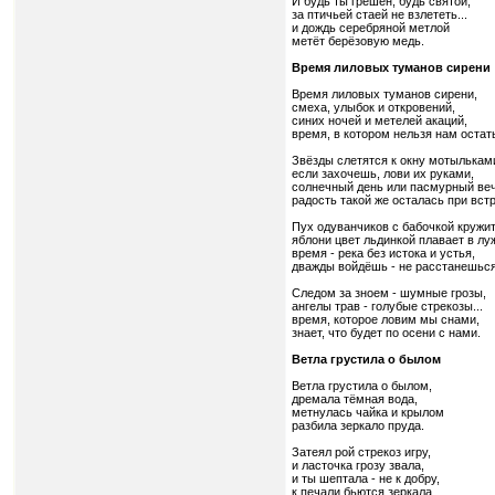
И будь ты грешен, будь святой,
за птичьей стаей не взлететь...
и дождь серебряной метлой
метёт берёзовую медь.
В
ремя лиловых туманов сирени
Время лиловых туманов сирени,
смеха, улыбок и откровений,
синих ночей и метелей акаций,
время, в котором нельзя нам остат
Звёзды слетятся к окну мотылькам
если захочешь, лови их руками,
солнечный день или пасмурный веч
радость такой же осталась при вст
Пух одуванчиков с бабочкой кружит
яблони цвет льдинкой плавает в лу
время - река без истока и устья,
дважды войдёшь - не расстанешься
Следом за зноем - шумные грозы,
ангелы трав - голубые стрекозы...
время, которое ловим мы снами,
знает, что будет по осени с нами.
Ветла грустила о былом
Ветла грустила о былом,
дремала тёмная вода,
метнулась чайка и крылом
разбила зеркало пруда.
Затеял рой стрекоз игру,
и ласточка грозу звала,
и ты шептала - не к добру,
к печали бьются зеркала.