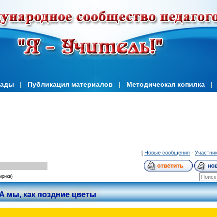
иады
|
Публикация материалов
|
Методическая копилка
|
[
Новые сообщения
·
Участни
ирика)
А мы, как поздние цветы