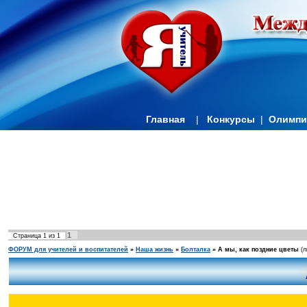
Главная
|
Конкурсы
|
Олимп
1
Страница
1
из
1
ФОРУМ для учителей и воспитателей
»
Наша жизнь
»
Болталка
»
А мы, как поздние цветы
(л