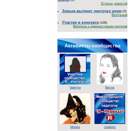
[
Статьи, новости
]
Зорька вытянет ленточку алую
(0)
[
Болталка
]
Участие в конкурсе
(106)
[
Вопросы к администрации портала
]
Активисты сообщества
Valeriya
Весна
Medea
redaktor