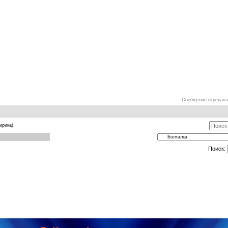
Сообщение отредак
ирика)
Поиск: