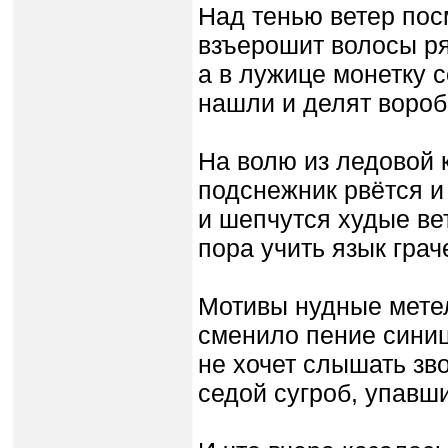
Над тенью ветер пос
взъерошит волосы р
а в лужице монетку 
нашли и делят вороб
На волю из ледовой 
подснежник рвётся и
и шепчутся худые вет
пора учить язык грач
Мотивы нудные мете
сменило пение синиц
не хочет слышать зв
седой сугроб, упавши