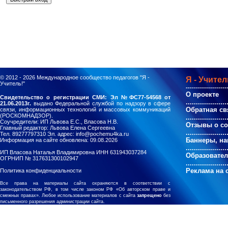
© 2012 - 2026
Международное сообщество педагогов "Я -
Я - Учител
Учитель!"
--------------------
О проекте
Свидетельство о регистрации СМИ: Эл №ФС77-54568 от
....................
21.06.2013г.
выдано Федеральной службой по надзору в сфере
Обратная св
связи, информационных технологий и массовых коммуникаций
(РОСКОМНАДЗОР).
....................
Соучредители: ИП Львова Е.С., Власова Н.В.
Отзывы о с
Главный редактор: Львова Елена Сергеевна
....................
Тел. 89277797310 Эл. адрес: info@pochemu4ka.ru
Баннеры, на
Информация на сайте обновлена: 09.08.2026
....................
ИП Власова Наталья Владимировна ИНН 631943037284
Образовате
ОГРНИП № 317631300102947
....................
Реклама на 
Политика конфиденциальности
Все права на материалы сайта охраняются в соответствии с
законодательством РФ, в том числе законом РФ «Об авторском праве и
смежных правах». Любое использование материалов с сайта
запрещено
без
письменного разрешения администрации сайта.