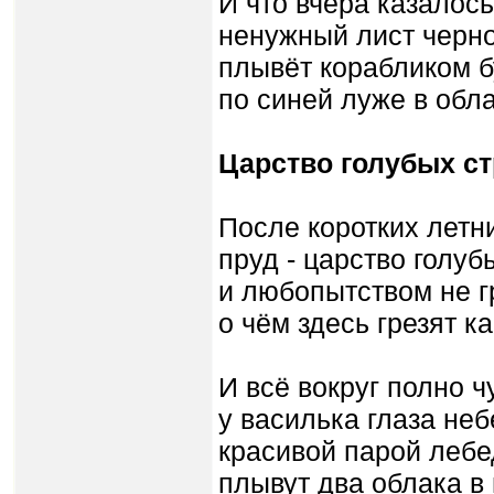
И что вчера казалос
ненужный лист черно
плывёт корабликом 
по синей луже в обла
Царство голубых ст
После коротких летни
пруд - царство голуб
и любопытством не г
о чём здесь грезят к
И всё вокруг полно ч
у василька глаза неб
красивой парой леб
плывут два облака в 