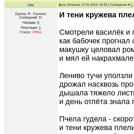
vgm
Дата: Вторник, 17.01.2023, 18:35 | Сообщение #
1
И тени кружева пле
Группа: Я - Учитель!
Сообщений:
21
Награды:
0
Репутация:
1
Смотрели василёк и 
Статус:
Offline
как бабочек прогнал
макушку целовал ро
и мял ей накрахмал
Лениво тучи уползли 
дрожал насквозь про
дышала тяжело листв
и день отлёта знала 
Пчела гудела - скоро
и тени кружева плели