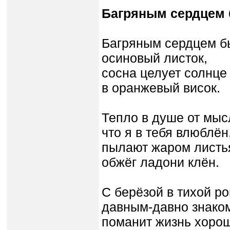
Багряным сердцем 
Багряным сердцем б
осиновый листок,
сосна целует солнце
в оранжевый висок.
Тепло в душе от мыс
что я в тебя влюблён
пылают жаром листья
обжёг ладони клён.
С берёзой в тихой р
давным-давно знако
поманит жизнь хорош