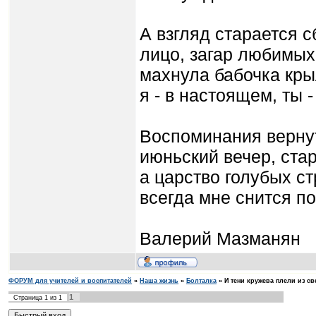
А взгляд старается с
лицо, загар любимых 
махнула бабочка кры
я - в настоящем, ты 
Воспоминания верну
июньский вечер, стар
а царство голубых ст
всегда мне снится по
Валерий Мазманян
ФОРУМ для учителей и воспитателей
»
Наша жизнь
»
Болталка
»
И тени кружева плели из св
1
Страница
1
из
1