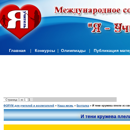
Главная
|
Конкурсы
|
Олимпиады
|
Публикация мат
1
Страница
1
из
1
ФОРУМ для учителей и воспитателей
»
Наша жизнь
»
Болталка
»
И тени кружева плели из св
И тени кружева плел