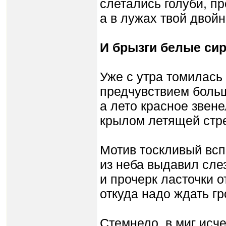
слетались голуби, пр
а в лужах твой двой
И брызги белые сир
Уже с утра томилась
предчувствием больш
а лето красное звен
крылом летящей стр
Мотив тоскливый всп
из неба выдавил слез
и прочерк ласточки о
откуда надо ждать гр
Стемнело, в миг исче