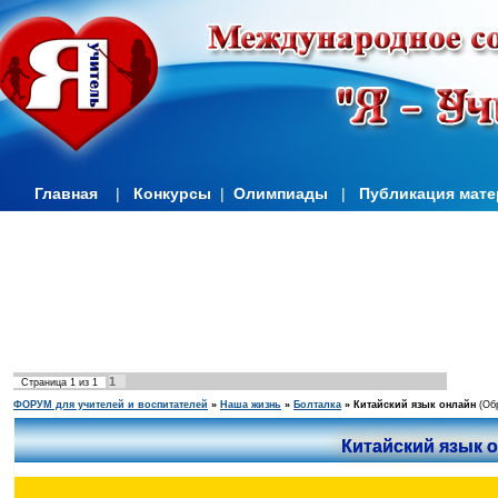
Главная
|
Конкурсы
|
Олимпиады
|
Публикация мат
1
Страница
1
из
1
ФОРУМ для учителей и воспитателей
»
Наша жизнь
»
Болталка
»
Китайский язык онлайн
(Об
Китайский язык 