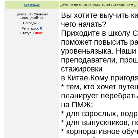
Sveta9630
Дата: Четверг, 18.05.2023, 10:39 | Сообщение #
1
Вы хотите выучить ки
Группа: Я - Учитель!
Сообщений:
24
чего начать?
Награды:
0
Репутация:
0
Приходите в школу 
Статус:
Offline
поможет повысить р
уровеньязыка. Наши
преподаватели, про
стажировки
в Китае.Кому пригод
* тем, кто хочет пут
планирует перебрать
на ПМЖ;
* для взрослых, подр
* для выпускников, 
* корпоративное обу