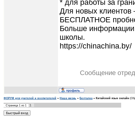
* для работы за гран
Для новых клиентов 
БЕСПЛАТНОЕ пробно
Больше информации 
школы.
https://chinachina.by/
Сообщение отре
ФОРУМ для учителей и воспитателей
»
Наша жизнь
»
Болталка
»
Китайский язык онлайн
(Об
1
Страница
1
из
1