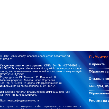
© 2012 - 2026
Международное сообщество педагогов "Я -
Я - Учител
Учитель!"
--------------------
О проекте
Свидетельство о регистрации СМИ: Эл №ФС77-54568 от
....................
21.06.2013г.
выдано Федеральной службой по надзору в сфере
Обратная св
связи, информационных технологий и массовых коммуникаций
(РОСКОМНАДЗОР).
....................
Соучредители: ИП Львова Е.С., Власова Н.В.
Отзывы о с
Главный редактор: Львова Елена Сергеевна
....................
Тел. 89277797310 Эл. адрес: info@pochemu4ka.ru
Баннеры, на
Информация на сайте обновлена: 07.08.2026
....................
ИП Власова Наталья Владимировна ИНН 631943037284
Образовате
ОГРНИП № 317631300102947
....................
Реклама на 
Политика конфиденциальности
Все права на материалы сайта охраняются в соответствии с