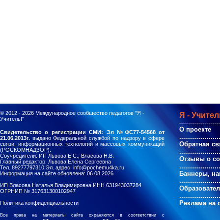
© 2012 - 2026
Международное сообщество педагогов "Я -
Я - Учител
Учитель!"
--------------------
О проекте
Свидетельство о регистрации СМИ: Эл №ФС77-54568 от
....................
21.06.2013г.
выдано Федеральной службой по надзору в сфере
Обратная св
связи, информационных технологий и массовых коммуникаций
(РОСКОМНАДЗОР).
....................
Соучредители: ИП Львова Е.С., Власова Н.В.
Отзывы о с
Главный редактор: Львова Елена Сергеевна
....................
Тел. 89277797310 Эл. адрес: info@pochemu4ka.ru
Баннеры, на
Информация на сайте обновлена: 06.08.2026
....................
ИП Власова Наталья Владимировна ИНН 631943037284
Образовате
ОГРНИП № 317631300102947
....................
Реклама на 
Политика конфиденциальности
Все права на материалы сайта охраняются в соответствии с