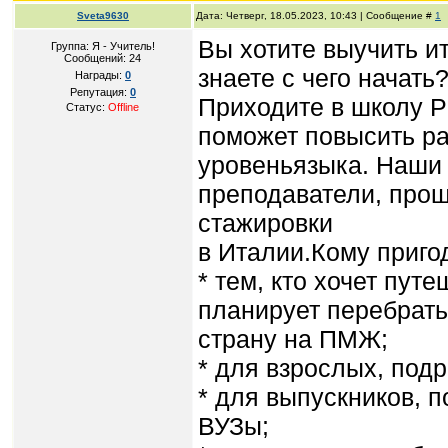
Sveta9630
Дата: Четверг, 18.05.2023, 10:43 | Сообщение #
1
Вы хотите выучить ит
Группа: Я - Учитель!
Сообщений:
24
знаете с чего начать
Награды:
0
Репутация:
0
Приходите в школу P
Статус:
Offline
поможет повысить р
уровеньязыка. Наши
преподаватели, про
стажировки
в Италии.Кому приго
* тем, кто хочет пут
планирует перебрать
страну на ПМЖ;
* для взрослых, подр
* для выпускников, 
ВУЗы;