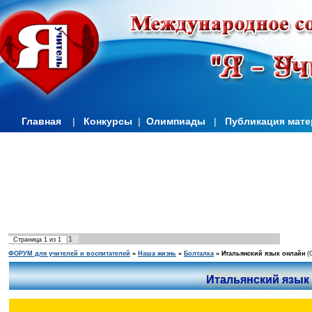
Главная
|
Конкурсы
|
Олимпиады
|
Публикация мат
1
Страница
1
из
1
ФОРУМ для учителей и воспитателей
»
Наша жизнь
»
Болталка
»
Итальянский язык онлайн
(
Итальянский язык