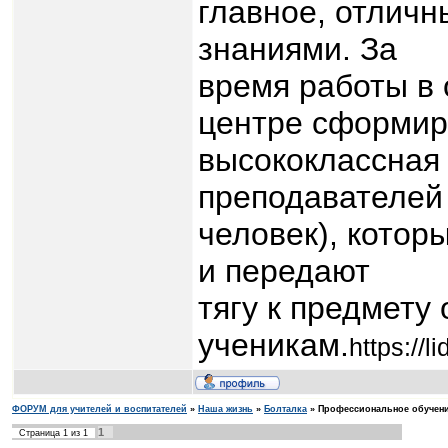
главное, отлич
знаниями. За
время работы в
центре сформир
высококлассная
преподавателей 
человек), котор
и передают
тягу к предмету
ученикам.
https://l
ФОРУМ для учителей и воспитателей
»
Наша жизнь
»
Болталка
»
Профессиональное обучени
1
Страница
1
из
1