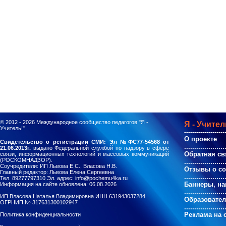
© 2012 - 2026
Международное сообщество педагогов "Я -
Я - Учител
Учитель!"
--------------------
О проекте
Свидетельство о регистрации СМИ: Эл №ФС77-54568 от
....................
21.06.2013г.
выдано Федеральной службой по надзору в сфере
Обратная св
связи, информационных технологий и массовых коммуникаций
(РОСКОМНАДЗОР).
....................
Соучредители: ИП Львова Е.С., Власова Н.В.
Отзывы о с
Главный редактор: Львова Елена Сергеевна
....................
Тел. 89277797310 Эл. адрес: info@pochemu4ka.ru
Баннеры, на
Информация на сайте обновлена: 06.08.2026
....................
ИП Власова Наталья Владимировна ИНН 631943037284
Образовате
ОГРНИП № 317631300102947
....................
Реклама на 
Политика конфиденциальности