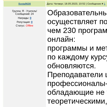
Sveta9630
Дата: Четверг, 18.05.2023, 10:52 | Сообщение #
1
Образовательны
Группа: Я - Учитель!
Сообщений:
24
Награды:
0
осуществляет по
Репутация:
0
Статус:
Offline
чем 230 програ
онлайн:
программы и ме
по каждому курс
обновляются.
Преподаватели 
профессионалы-
обладающие не 
теоретическими,