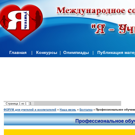
Главная
|
Конкурсы
|
Олимпиады
|
Публикация мат
1
Страница
1
из
1
ФОРУМ для учителей и воспитателей
»
Наша жизнь
»
Болталка
»
Профессиональное обучени
Профессиональное обу