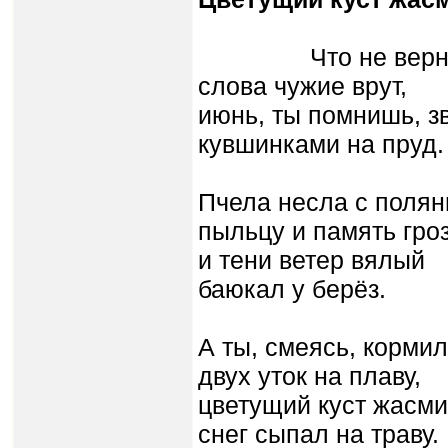
Что не вернуть,
слова чужие врут,
июнь, ты помнишь, з
кувшинками на пруд.
Пчела несла с поля
пыльцу и память гроз
и тени ветер вялый
баюкал у берёз.
А ты, смеясь, корми
двух уток на плаву,
цветущий куст жасм
снег сыпал на траву.