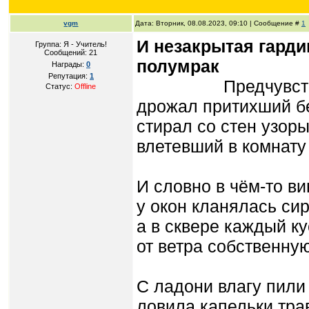
vgm
Дата: Вторник, 08.08.2023, 09:10 | Сообщение #
1
И незакрытая гарди
Группа: Я - Учитель!
Сообщений:
21
полумрак
Награды:
0
Репутация:
1
Предчувствуя 
Статус:
Offline
дрожал притихший б
стирал со стен узор
влетевший в комнату 
И словно в чём-то ви
у окон кланялась сир
а в сквере каждый ку
от ветра собственную
С ладони влагу пили
ловила капельки тра