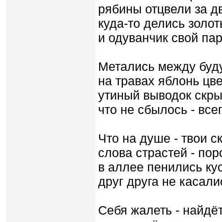
рябины отцвели за д
куда-то делись золот
и одуванчик свой па
Метались между буд
на травах яблонь цв
утиный выводок скры
что не сбылось - все
Что на душе - твои с
слова страстей - пор
в аллее пенились ку
друг друга не касали
Себя жалеть - найдё