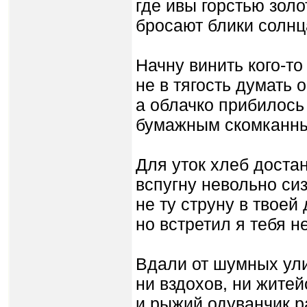
где ивы горстью зол
бросают блики солнц
Начну винить кого-то 
не в тягость думать о
а облачко прибилось
бумажным скомканны
Для уток хлеб достану
вспугну невольно сиз
не ту струну в твоей
но встретил я тебя не
Вдали от шумных ул
ни вздохов, ни житейс
и рыжий одуванчик 