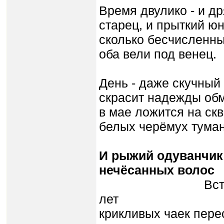
Время двулико - и д
старец, и прыткий юн
сколько бесчисленн
оба вели под венец.
День - даже скучный 
скрасит надежды обм
в мае ложится на ск
белых черёмух туман
И рыжий одуванчик
нечёсанных волос
Встревожит 
лет
крикливых чаек пере