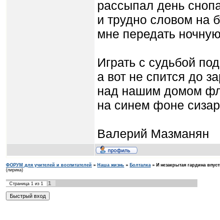
рассыпал день снопа
и трудно словом на 
мне передать ночную
Играть с судьбой по
а вот не спится до за
над нашим домом фл
на синем фоне сизар
Валерий Мазманян
ФОРУМ для учителей и воспитателей
»
Наша жизнь
»
Болталка
»
И незакрытая гардина впус
(лирика)
1
Страница
1
из
1