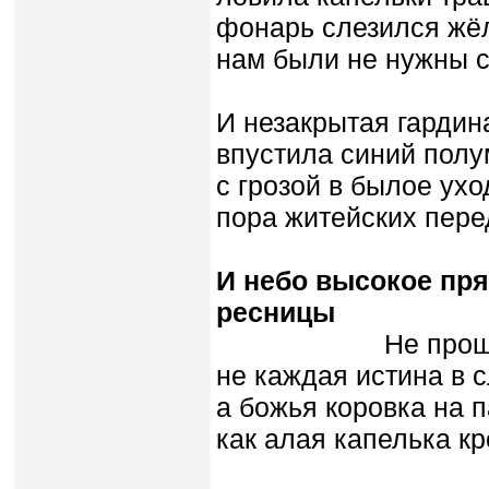
фонарь слезился жё
нам были не нужны с
И незакрытая гардин
впустила синий полум
с грозой в былое ух
пора житейских пере
И небо высокое пря
ресницы
Не проще ли ж
не каждая истина в с
а божья коровка на п
как алая капелька кр