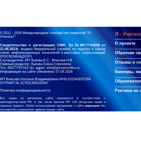
© 2012 - 2026
Международное сообщество педагогов "Я -
Я - Учител
Учитель!"
--------------------
О проекте
Свидетельство о регистрации СМИ: Эл №ФС77-54568 от
....................
21.06.2013г.
выдано Федеральной службой по надзору в сфере
Обратная св
связи, информационных технологий и массовых коммуникаций
(РОСКОМНАДЗОР).
....................
Соучредители: ИП Львова Е.С., Власова Н.В.
Отзывы о с
Главный редактор: Львова Елена Сергеевна
....................
Тел. 89277797310 Эл. адрес: info@pochemu4ka.ru
Баннеры, на
Информация на сайте обновлена: 07.08.2026
....................
ИП Власова Наталья Владимировна ИНН 631943037284
Образовате
ОГРНИП № 317631300102947
....................
Реклама на 
Политика конфиденциальности
Все права на материалы сайта охраняются в соответствии с
законодательством РФ, в том числе законом РФ «Об авторском праве и
смежных правах». Любое использование материалов с сайта
запрещено
без
письменного разрешения администрации сайта.