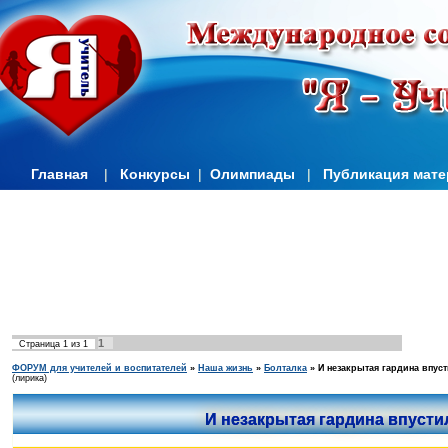
Главная
|
Конкурсы
|
Олимпиады
|
Публикация мат
1
Страница
1
из
1
ФОРУМ для учителей и воспитателей
»
Наша жизнь
»
Болталка
»
И незакрытая гардина впус
(лирика)
И незакрытая гардина впусти