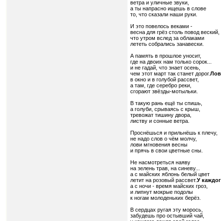
ветра и уличные звуки,
а ты напрасно ищешь в слове
то, что сказали наши руки.
И это повелось веками -
весна для грёз столь повод веский,
что утром вслед за облаками
лететь собрались занавески.
А память в прошлое уносит,
где на двоих нам только сорок...
и не гадай, что знает осень,
чем этот март так станет дорог.
Лов
в окно и в голубой рассвет,
а там, где серебро реки,
сгорают звёзды-мотыльки.
В такую рань ещё ты спишь,
а голуби, срываясь с крыш,
тревожат тишину двора,
листву и сонные ветра.
Проснёшься и прильнёшь к плечу,
не надо слов о чём молчу,
лови мгновения весны
и прячь в свои цветные сны.
Не насмотреться наяву
на зелень трав, на синеву...
а с майских яблонь белый цвет
летит на розовый рассвет.
У каждог
а с ночи - время майских гроз,
и липнут мокрые подолы
к ногам молоденьких берёз.
В сердцах ругая эту морось,
забудешь про остывший чай,