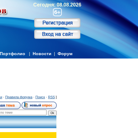
Сегодня: 08.08.2026
Портфолио
|
Новости
|
Форум
ки
·
Правила форума
·
Поиск
·
RSS
]