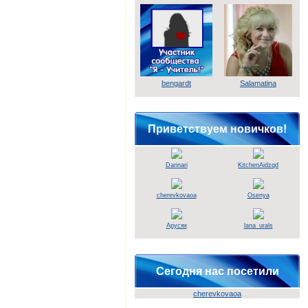
bengardt
Salamatina
Приветствуем новичков!
Darinari
KitchenAidzqd
cherevkovaoa
Osenya
Арусяк
lana_urals
Сегодня нас посетили
cherevkovaoa