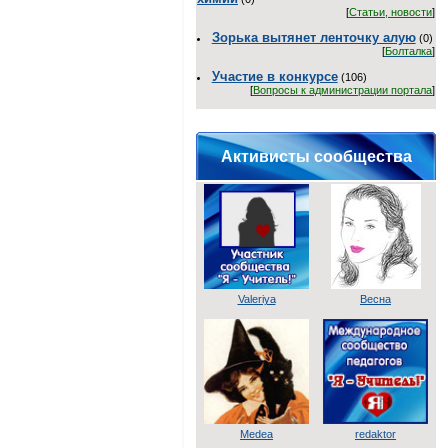
[
Статьи, новости
]
Зорька вытянет ленточку алую
(0)
[
Болталка
]
Участие в конкурсе
(106)
[
Вопросы к администрации портала
]
Активисты сообщества
Valeriya
Весна
Medea
redaktor