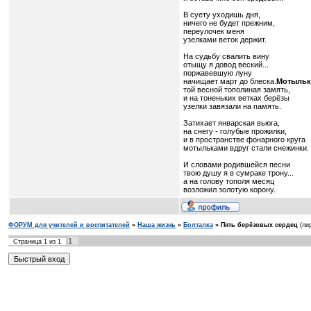
В суету уходишь дня,
ничего не будет прежним,
переулочек меня
узелками веток держит.
На судьбу свалить вину
отыщу я довод веский...
поржавевшую луну
начищает март до блеска.
Мотыльк
той весной тополиная замять,
и на тоненьких ветках берёзы
узелки завязали на память.
Затихает январская вьюга,
на снегу - голубые прожилки,
и в пространстве фонарного круга
мотыльками вдруг стали снежинки.
И словами родившейся песни
твою душу я в сумраке трону...
а на голову тополя месяц
возложил золотую корону.
ФОРУМ для учителей и воспитателей
»
Наша жизнь
»
Болталка
»
Пять берёзовых сердец
(ли
1
Страница
1
из
1