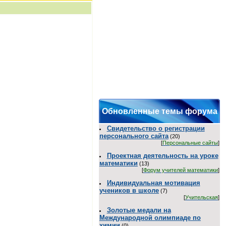
Обновленные темы форума
Свидетельство о регистрации
персонального сайта
(20)
[
Персональные сайты
]
Проектная деятельность на уроке
математики
(13)
[
Форум учителей математики
]
Индивидуальная мотивация
учеников в школе
(7)
[
Учительская
]
Золотые медали на
Международной олимпиаде по
химии
(0)