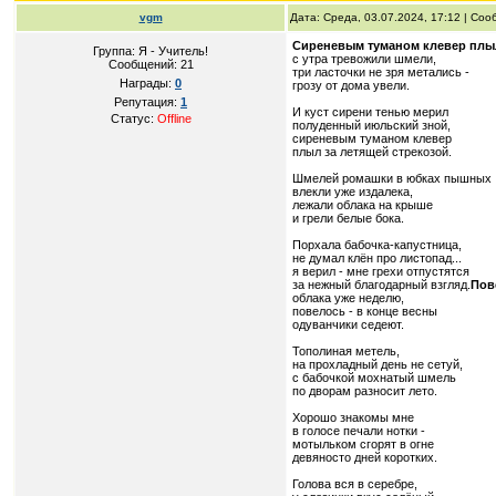
vgm
Дата: Среда, 03.07.2024, 17:12 | Со
Сиреневым туманом клевер плыл
Группа: Я - Учитель!
с утра тревожили шмели,
Сообщений:
21
три ласточки не зря метались -
Награды:
0
грозу от дома увели.
Репутация:
1
И куст сирени тенью мерил
Статус:
Offline
полуденный июльский зной,
сиреневым туманом клевер
плыл за летящей стрекозой.
Шмелей ромашки в юбках пышных
влекли уже издалека,
лежали облака на крыше
и грели белые бока.
Порхала бабочка-капустница,
не думал клён про листопад...
я верил - мне грехи отпустятся
за нежный благодарный взгляд.
Пов
облака уже неделю,
повелось - в конце весны
одуванчики седеют.
Тополиная метель,
на прохладный день не сетуй,
с бабочкой мохнатый шмель
по дворам разносит лето.
Хорошо знакомы мне
в голосе печали нотки -
мотыльком сгорят в огне
девяносто дней коротких.
Голова вся в серебре,