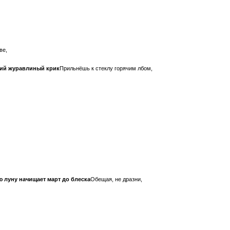
ве,
ий журавлиный крик
Прильнёшь к стеклу горячим лбом,
 луну начищает март до блеска
Обещая, не дразни,