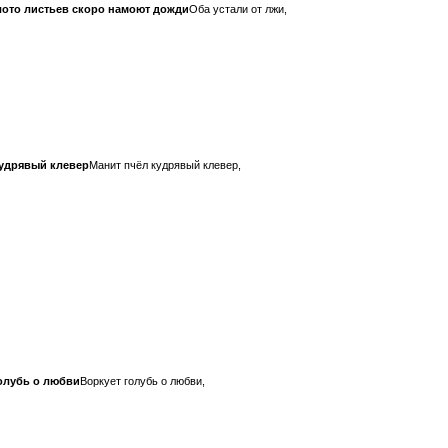
лото листьев скоро намоют дожди
Оба устали от лжи,
кудрявый клевер
Манит пчёл кудрявый клевер,
олубь о любви
Воркует голубь о любви,