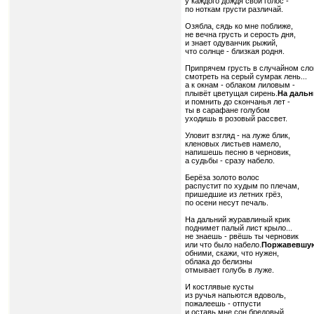
у каждого дождя свой голос -
по ноткам грусти различай.
Озябла, сядь ко мне поближе,
не вечна грусть и серость дня,
и знает одуванчик рыжий,
что солнце - близкая родня.
Припрячем грусть в случайном сло
смотреть на серый сумрак лень...
а к окнам - облаком лиловым -
плывёт цветущая сирень.
На дальн
и помнить до скончанья лет -
ты в сарафане голубом
уходишь в розовый рассвет.
Уловит взгляд - на луже блик,
кленовых листьев намело,
напишешь песню в черновик,
а судьбы - сразу набело.
Берёза золото волос
распустит по худым по плечам,
пришедшие из летних грёз,
по осени несут печаль.
На дальний журавлиный крик
поднимет палый лист крыло...
не знаешь - рвёшь ты черновик
или что было набело.
Поржавевшую
обними, скажи, что нужен,
облака до белизны
отмывает голубь в луже.
И костлявые кусты
из ручья напьются вдоволь,
пожалеешь - отпусти
и оставь мне сон бредовый.