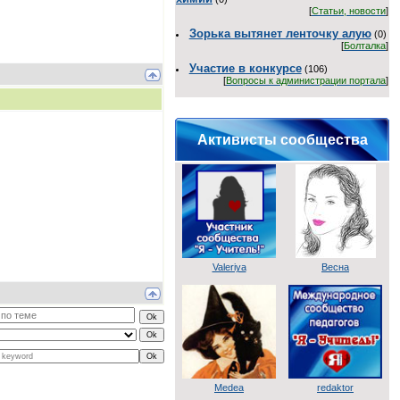
[
Статьи, новости
]
Зорька вытянет ленточку алую
(0)
[
Болталка
]
Участие в конкурсе
(106)
[
Вопросы к администрации портала
]
Активисты сообщества
Valeriya
Весна
Medea
redaktor