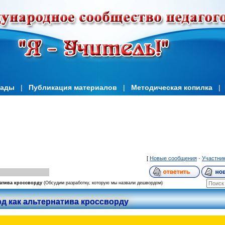
иады
|
Публикация материалов
|
Методическая копилка
|
[
Новые сообщения
·
Участни
атива кроссворду
(Обсудим разработку, которую мы назвали дешвордом)
д как альтернатива кроссворду