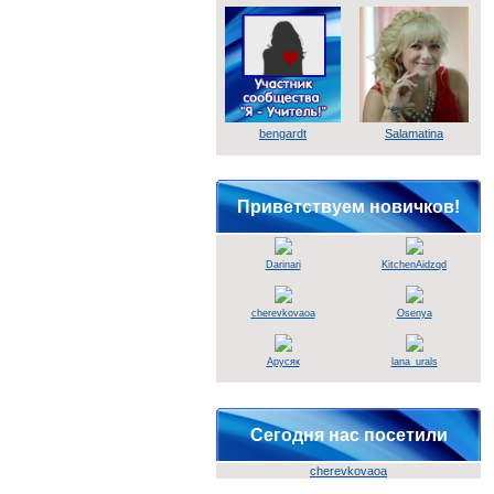
bengardt
Salamatina
Приветствуем новичков!
Darinari
KitchenAidzqd
cherevkovaoa
Osenya
Арусяк
lana_urals
Сегодня нас посетили
cherevkovaoa