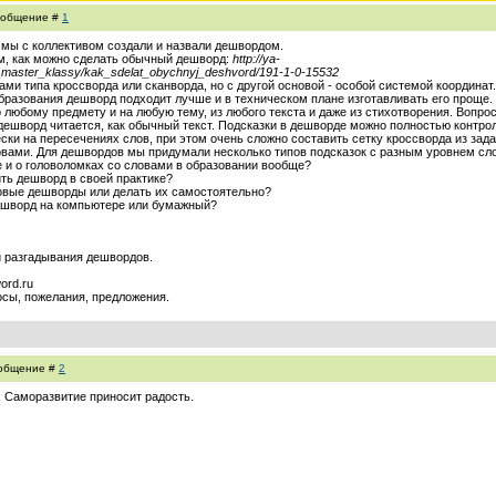
Сообщение #
1
 мы с коллективом создали и назвали дешвордом.
м, как можно сделать обычный дешворд:
http://ya-
cii_master_klassy/kak_sdelat_obychnyj_deshvord/191-1-0-15532
ами типа кроссворда или сканворда, но с другой основой - особой системой координат
образования дешворд подходит лучше и в техническом плане изготавливать его проще
 любому предмету и на любую тему, из любого текста и даже из стихотворения. Вопрос
ешворд читается, как обычный текст. Подсказки в дешворде можно полностью контрол
ки на пересечениях слов, при этом очень сложно составить сетку кроссворда из зада
овами. Для дешвордов мы придумали несколько типов подсказок с разным уровнем сл
е и о головоломках со словами в образовании вообще?
ть дешворд в своей практике?
овые дешворды или делать их самостоятельно?
ешворд на компьютере или бумажный?
и разгадывания дешвордов.
ord.ru
осы, пожелания, предложения.
Сообщение #
2
. Саморазвитие приносит радость.