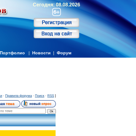
Сегодня: 08.08.2026
Портфолио
|
Новости
|
Форум
ки
·
Правила форума
·
Поиск
·
RSS
]