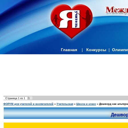
Главная
|
Конкурсы
|
Олимп
1
Страница
1
из
1
ФОРУМ для учителей и воспитателей
»
Учительская
»
Школа и класс
»
Дешворд как альтерн
Дешвор