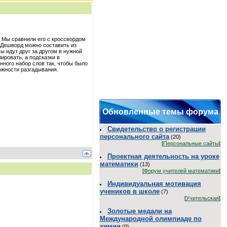
. Мы сравнили его с кроссвордом
. Дешворд можно составить из
ы идут друг за другом в нужной
ировать, а подсказки в
нного набор слов так, чтобы было
ожности разгадывания.
Обновленные темы форума
Свидетельство о регистрации
персонального сайта
(20)
[
Персональные сайты
]
Проектная деятельность на уроке
математики
(13)
[
Форум учителей математики
]
Индивидуальная мотивация
учеников в школе
(7)
[
Учительская
]
Золотые медали на
Международной олимпиаде по
химии
(0)