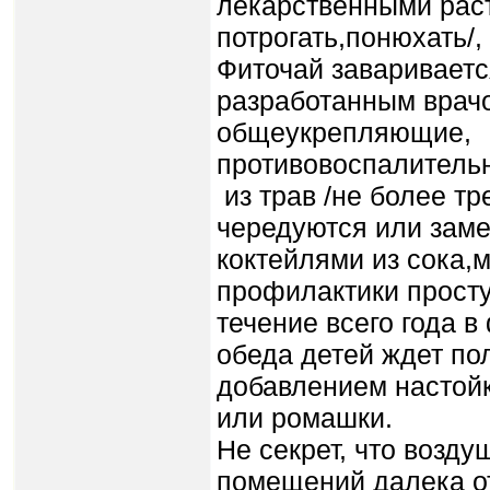
лекарственными раст
потрогать,понюхать/,
Фиточай завариваетс
разработанным вра­чо
общеукрепляющие,
противовоспалитель
из трав /не более тр
чередуются или зам
коктейлями из сока,
профилактики прост
течение всего года 
обеда детей ждет пол
добавлением настойк
или ромашки.
Не секрет, что возду
помещений далека от