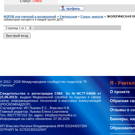
Статус:
Offline
ФОРУМ для учителей и воспитателей
»
Учительская
»
Статьи, новости
»
ЭКОЛОГИЧЕСКАЯ Л
лаборатории находятся в каждой группе ДОУ)
1
Страница
1
из
1
© 2012 - 2026
Международное сообщество педагогов "Я -
Я - Учител
Учитель!"
--------------------
О проекте
Свидетельство о регистрации СМИ: Эл №ФС77-54568 от
....................
21.06.2013г.
выдано Федеральной службой по надзору в сфере
Обратная св
связи, информационных технологий и массовых коммуникаций
(РОСКОМНАДЗОР).
....................
Соучредители: ИП Львова Е.С., Власова Н.В.
Отзывы о с
Главный редактор: Львова Елена Сергеевна
....................
Тел. 89277797310 Эл. адрес: info@pochemu4ka.ru
Баннеры, на
Информация на сайте обновлена: 07.08.2026
....................
ИП Власова Наталья Владимировна ИНН 631943037284
Образовате
ОГРНИП № 317631300102947
....................