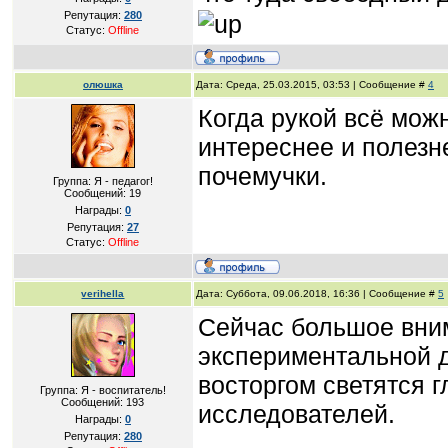
Репутация:
280
Статус:
Offline
олюшка
Дата: Среда, 25.03.2015, 03:53 | Сообщение #
4
Когда рукой всё можн
интереснее и полезн
почемучки.
Группа: Я - педагог!
Сообщений:
19
Награды:
0
Репутация:
27
Статус:
Offline
verihella
Дата: Суббота, 09.06.2018, 16:36 | Сообщение #
5
Сейчас большое вни
экспериментальной д
восторгом светятся 
Группа: Я - воспитатель!
Сообщений:
193
исследователей.
Награды:
0
Репутация:
280