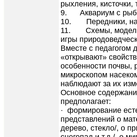
рыхления, кисточки, 
9. Аквариум с рыб
10. Передники, на
11. Схемы, модели,
игры природоведческ
Вместе с педагогом 
«открывают» свойств
особенности почвы, 
микроскопом насеко
наблюдают за их изм
Основное содержани
предполагает:
· формирование ест
представлений о мат
дерево, стекло/, о п
снегопад и т.д./, о м