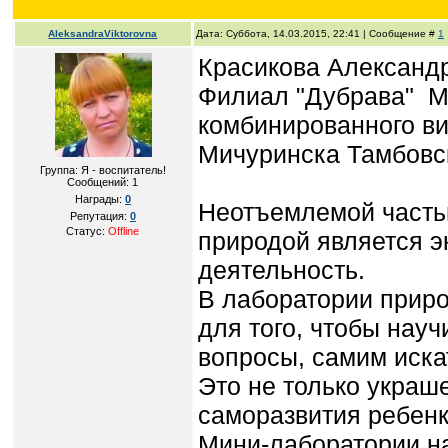
AleksandraViktorovna
Дата: Суббота, 14.03.2015, 22:41 | Сообщение #
1
Красикова Александр
Филиал "Дубрава" М
комбинированного ви
Мичуринска Тамбовс
Группа: Я - воспитатель!
Сообщений:
1
Награды:
0
Неотъемлемой часть
Репутация:
0
Статус:
Offline
природой является 
деятельность.
В лаборатории прир
для того, чтобы нау
вопросы, самим искат
Это не только украш
саморазвития ребенк
Мини-лаборатории н