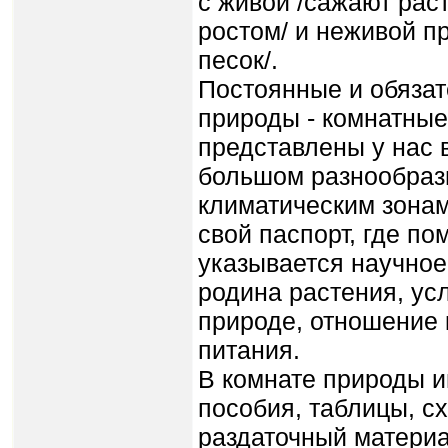
с живой /сажают рас
ростом/ и нежи­вой п
песок/.
Постоянные и обяза
природы - комнатные
представлены у нас 
большом разнообраз
климатическим зонам
свой паспорт, где п
указывается научное
родина растения, усл
природе, отношение к
питания.
В комнате природы 
пособия, таблицы, с
раздаточный материа