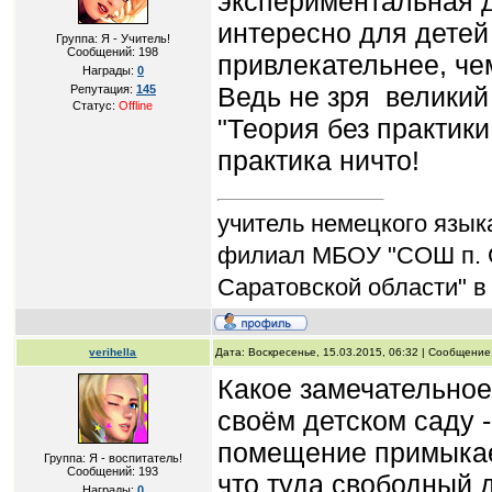
экспериментальная д
интересно для детей 
Группа: Я - Учитель!
Сообщений:
198
привлекательнее, че
Награды:
0
Ведь не зря великий 
Репутация:
145
Статус:
Offline
"Теория без практики
практика ничто!
учитель немецкого язык
филиал МБОУ "СОШ п. 
Саратовской области" в
verihella
Дата: Воскресенье, 15.03.2015, 06:32 | Сообщени
Какое замечательное
своём детском саду 
помещение примыкает
Группа: Я - воспитатель!
Сообщений:
193
что туда свободный 
Награды:
0