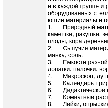
и в каждой группе и
оборудованных стелл
ющие материалы и о
1. Природный матери
камешки, ракушки, з
плоды, кора деревьев
2. Сыпучие материа
манка, соль.
3. Емкости разной 
лопатки, палочки, во
4. Микроскоп, лупы
5. Календарь прир
6. Дидактическое п
7. Комнатные раст
8. Лейки, опрыскив