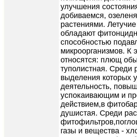
улучшения состояни
добиваемся, озелен
растениями. Летучие
обладают фитонцидны
способностью подав
микроорганизмов. К 
относятся: плющ об
туполистная. Среди 
выделения которых 
деятельность, повыш
успокаивающим и пр
действием,в фитобар
ду­шистая. Среди рас
фитофильтров,погло
газы и вещества - х