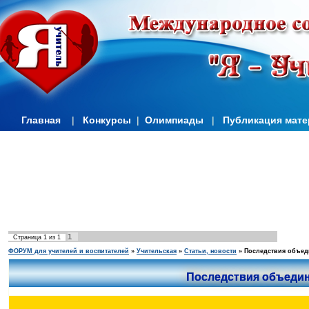
Главная
|
Конкурсы
|
Олимпиады
|
Публикация мат
1
Страница
1
из
1
ФОРУМ для учителей и воспитателей
»
Учительская
»
Статьи, новости
»
Последствия объед
Последствия объеди