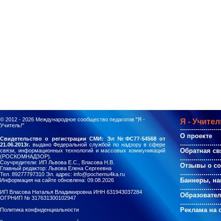
© 2012 - 2026
Международное сообщество педагогов "Я -
Я - Учител
Учитель!"
--------------------
О проекте
Свидетельство о регистрации СМИ: Эл №ФС77-54568 от
....................
21.06.2013г.
выдано Федеральной службой по надзору в сфере
Обратная св
связи, информационных технологий и массовых коммуникаций
(РОСКОМНАДЗОР).
....................
Соучредители: ИП Львова Е.С., Власова Н.В.
Отзывы о с
Главный редактор: Львова Елена Сергеевна
....................
Тел. 89277797310 Эл. адрес: info@pochemu4ka.ru
Баннеры, на
Информация на сайте обновлена: 09.08.2026
....................
ИП Власова Наталья Владимировна ИНН 631943037284
Образовате
ОГРНИП № 317631300102947
....................
Реклама на 
Политика конфиденциальности