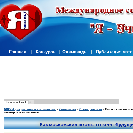
Главная
|
Конкурсы
|
Олимпиады
|
Публикация мат
1
Страница
1
из
1
ФОРУМ для учителей и воспитателей
»
Учительская
»
Статьи, новости
»
Как московские шк
инженеров и айтишников
Как московские школы готовят будущ