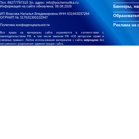
....................
Тел. 89277797310 Эл. адрес: info@pochemu4ka.ru
Баннеры, на
Информация на сайте обновлена: 08.08.2026
....................
ИП Власова Наталья Владимировна ИНН 631943037284
Образовате
ОГРНИП № 317631300102947
....................
Реклама на 
Политика конфиденциальности
Все права на материалы сайта охраняются в соответствии с
законодательством РФ, в том числе законом РФ «Об авторском праве и
смежных правах». Любое использование материалов с сайта
запрещено
без
письменного разрешения администрации сайта.