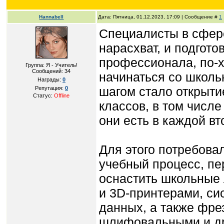
Hannabell
Дата: Пятница, 01.12.2023, 17:09 | Сообщение #
1
Специалисты в сфер
нарасхват, и подгото
профессионала, по-
Группа: Я - Учитель!
Сообщений:
34
начинаться со школь
Награды:
0
шагом стало открыт
Репутация:
0
Статус:
Offline
классов, в том числ
они есть в каждой вт
Для этого потребова
учебный процесс, пе
оснастить школьные
и 3D-принтерами, си
данных, а также фре
шлифовальными и др