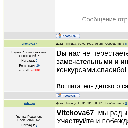
Сообщение отр
Vitckova67
Дата: Пятница, 09.01.2015, 08:28 | Сообщение #
8
Вы нас не перестает
Группа: Я - воспитатель!
Сообщений:
8
замечательными и и
Награды:
0
Репутация:
20
конкурсами.спасибо!
Статус:
Offline
Воспитатель детского с
Valeriya
Дата: Пятница, 09.01.2015, 09:31 | Сообщение #
9
Vitckova67
, мы рады
Группа: Редакторы
Участвуйте и побежд
Сообщений:
679
Награды:
0