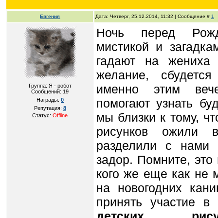
Евгения
Дата: Четверг, 25.12.2014, 11:32 | Сообщение #
1
Ночь перед Рожд
мистикой и загадка
гадают на жениха 
желание, сбудется
именно этим веч
Группа: Я - робот
Сообщений:
19
помогают узнать бу
Награды:
0
Репутация:
8
мы близки к тому, ч
Статус:
Offline
рисунков ожили 
разделили с нами 
задор. Помните, это
кого же еще как не 
на новогодних кан
принять участие в
детских рису