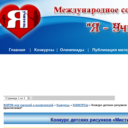
Главная
|
Конкурсы
|
Олимпиады
|
Публикация мат
1
Страница
1
из
1
ФОРУМ для учителей и воспитателей
»
Конкурсы
»
КОНКУРСЫ
»
Конкурс детских рисунков
приключения"
Конкурс детских рисунков «Мист