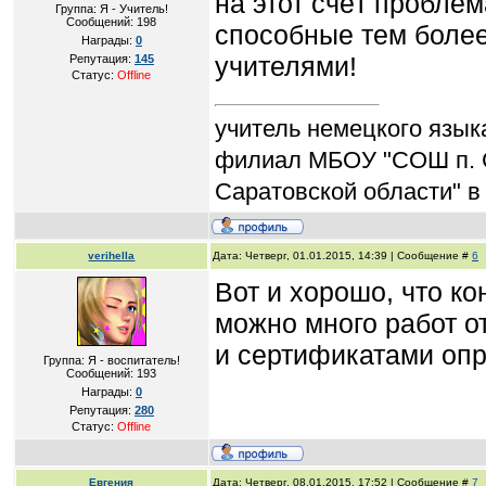
на этот счёт проблем
Группа: Я - Учитель!
Сообщений:
198
способные тем более
Награды:
0
учителями!
Репутация:
145
Статус:
Offline
учитель немецкого язык
филиал МБОУ "СОШ п. 
Саратовской области" в
verihella
Дата: Четверг, 01.01.2015, 14:39 | Сообщение #
6
Вот и хорошо, что ко
можно много работ о
и сертификатами опр
Группа: Я - воспитатель!
Сообщений:
193
Награды:
0
Репутация:
280
Статус:
Offline
Евгения
Дата: Четверг, 08.01.2015, 17:52 | Сообщение #
7