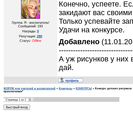
Конечно, успеете. Ес
закидают вас своими
Только успевайте за
Группа: Я - воспитатель!
Сообщений:
193
Удачи на конкурсе.
Награды:
0
Репутация:
280
Добавлено
(11.01.20
Статус:
Offline
-------------------------------
А уж рисунков у них 
дай.
ФОРУМ для учителей и воспитателей
»
Конкурсы
»
КОНКУРСЫ
»
Конкурс детских рисунков
приключения"
1
Страница
1
из
1