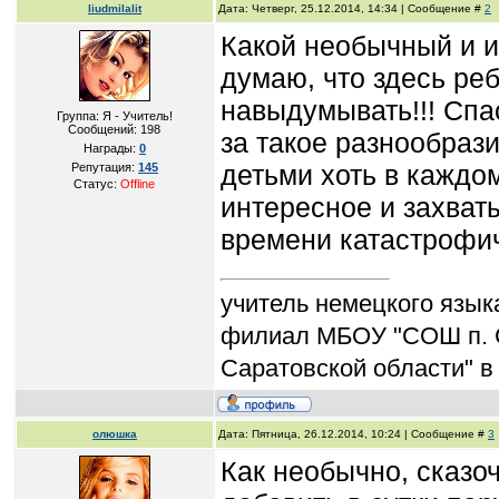
liudmilalit
Дата: Четверг, 25.12.2014, 14:34 | Сообщение #
2
Какой необычный и и
думаю, что здесь реб
навыдумывать!!! Спа
Группа: Я - Учитель!
Сообщений:
198
за такое разнообрази
Награды:
0
детьми хоть в каждом
Репутация:
145
Статус:
Offline
интересное и захват
времени катастрофич
учитель немецкого язык
филиал МБОУ "СОШ п. 
Саратовской области" в
олюшка
Дата: Пятница, 26.12.2014, 10:24 | Сообщение #
3
Как необычно, сказоч