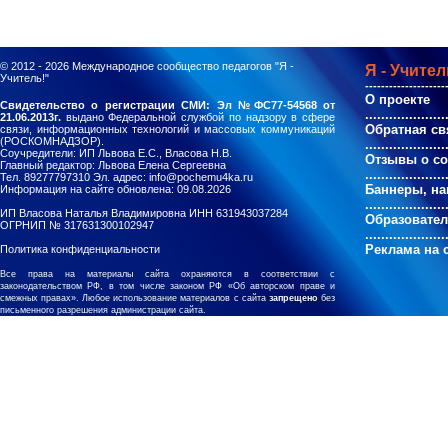
© 2012 - 2026
Международное сообщество педагогов "Я -
Я - Учител
Учитель!"
--------------------
О проекте
Свидетельство о регистрации СМИ: Эл №ФС77-54568 от
....................
21.06.2013г.
выдано Федеральной службой по надзору в сфере
Обратная св
связи, информационных технологий и массовых коммуникаций
(РОСКОМНАДЗОР).
....................
Соучредители: ИП Львова Е.С., Власова Н.В.
Отзывы о с
Главный редактор: Львова Елена Сергеевна
....................
Тел. 89277797310 Эл. адрес: info@pochemu4ka.ru
Баннеры, на
Информация на сайте обновлена: 09.08.2026
....................
ИП Власова Наталья Владимировна ИНН 631943037284
Образовате
ОГРНИП № 317631300102947
....................
Реклама на 
Политика конфиденциальности
Все права на материалы сайта охраняются в соответствии с
законодательством РФ, в том числе законом РФ «Об авторском праве и
смежных правах». Любое использование материалов с сайта
запрещено
без
письменного разрешения администрации сайта.