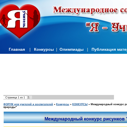
Главная
|
Конкурсы
|
Олимпиады
|
Публикация мат
1
Страница
1
из
1
ФОРУМ для учителей и воспитателей
»
Конкурсы
»
КОНКУРСЫ
»
Международный конкурс р
природы"
Международный конкурс рисунков 