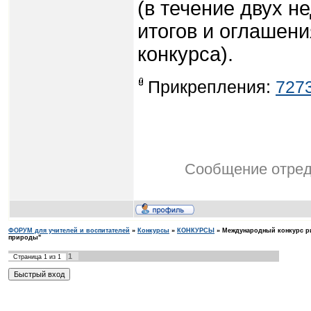
(в течение двух н
итогов и оглашен
конкурса).
Прикрепления:
7273
Сообщение отре
ФОРУМ для учителей и воспитателей
»
Конкурсы
»
КОНКУРСЫ
»
Международный конкурс р
природы"
1
Страница
1
из
1