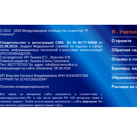
© 2012 - 2026
Международное сообщество педагогов "Я -
Я - Учител
Учитель!"
--------------------
О проекте
Свидетельство о регистрации СМИ: Эл №ФС77-54568 от
....................
21.06.2013г.
выдано Федеральной службой по надзору в сфере
Обратная св
связи, информационных технологий и массовых коммуникаций
(РОСКОМНАДЗОР).
....................
Соучредители: ИП Львова Е.С., Власова Н.В.
Отзывы о с
Главный редактор: Львова Елена Сергеевна
....................
Тел. 89277797310 Эл. адрес: info@pochemu4ka.ru
Баннеры, на
Информация на сайте обновлена: 08.08.2026
....................
ИП Власова Наталья Владимировна ИНН 631943037284
Образовате
ОГРНИП № 317631300102947
....................
Реклама на 
Политика конфиденциальности
Все права на материалы сайта охраняются в соответствии с
законодательством РФ, в том числе законом РФ «Об авторском праве и
смежных правах». Любое использование материалов с сайта
запрещено
без
письменного разрешения администрации сайта.