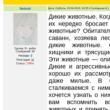
Nastenok
Дата: Суббота, 25.04.2015, 10:55 | Сообщение #
1
Дикие животные. Ког
их нередко бросает
животные? Обитател
саванн, хозяева ле
дикие животные.
Группа: Я - робот
хищники и трясущи
Сообщений:
28
Награды:
0
Эти животные — оли
Репутация:
11
Статус:
Offline
Дикие и агрессивны
хорошо их рассмот
даже милые. В б
сталкиваемся с ним
хочется узнать о н
вам вспомнить в
животных и принять