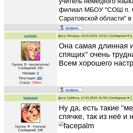
учитель немецкого язык
филиал МБОУ "СОШ п. 
Саратовской области" в
verihella
Дата: Пятница, 16.01.2015, 15:41 | Сообщение #
6
Она самая длинная и
спящих" очень трудн
Всем хорошего наст
Группа: Я - воспитатель!
Сообщений:
193
Награды:
0
Репутация:
280
Статус:
Offline
liudmilalit
Дата: Суббота, 17.01.2015, 01:59 | Сообщение #
7
Ну да, есть такие "м
спячке, так из неё и
Группа: Я - Учитель!
Сообщений:
198