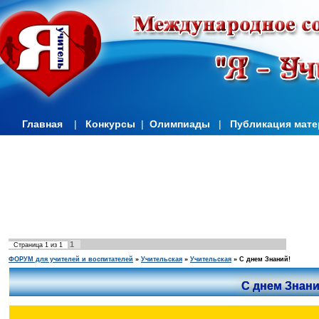
Главная
|
Конкурсы
|
Олимпиады
|
Публикация мат
1
Страница
1
из
1
ФОРУМ для учителей и воспитателей
»
Учительская
»
Учительская
»
С днем Знаний!
С днем Знани