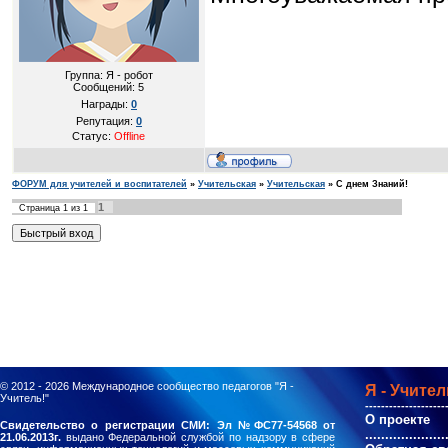
Группа: Я - робот
Сообщений:
5
Награды:
0
Репутация:
0
Статус:
Offline
ФОРУМ для учителей и воспитателей
»
Учительская
»
Учительская
»
С днем Знаний!
1
Страница
1
из
1
© 2012 - 2026
Международное сообщество педагогов "Я -
Я - Учител
Учитель!"
--------------------
О проекте
Свидетельство о регистрации СМИ: Эл №ФС77-54568 от
....................
21.06.2013г.
выдано Федеральной службой по надзору в сфере