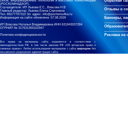
Обратная св
связи, информационных технологий и массовых коммуникаций
(РОСКОМНАДЗОР).
....................
Соучредители: ИП Львова Е.С., Власова Н.В.
Отзывы о с
Главный редактор: Львова Елена Сергеевна
....................
Тел. 89277797310 Эл. адрес: info@pochemu4ka.ru
Баннеры, на
Информация на сайте обновлена: 07.08.2026
....................
ИП Власова Наталья Владимировна ИНН 631943037284
Образовате
ОГРНИП № 317631300102947
....................
Реклама на 
Политика конфиденциальности
Все права на материалы сайта охраняются в соответствии с
законодательством РФ, в том числе законом РФ «Об авторском праве и
смежных правах». Любое использование материалов с сайта
запрещено
без
письменного разрешения администрации сайта.