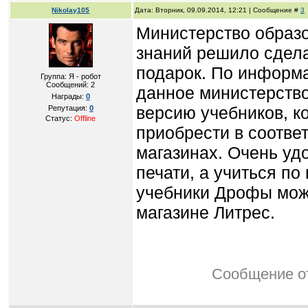
Nikolay105
Дата: Вторник, 09.09.2014, 12:21 | Сообщение #
3
Министерство образо
знаний решило сдела
подарок. По информ
Группа: Я - робот
Сообщений:
2
данное министерств
Награды:
0
версию учебников, к
Репутация:
0
Статус:
Offline
приобрести в соотве
магазинах. Очень удо
печати, а учиться п
учебники Дрофы можн
магазине Литрес.
Сообщение о