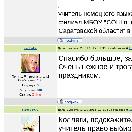
учитель немецкого язык
филиал МБОУ "СОШ п. 
Саратовской области" в
verihella
Дата: Вторник, 20.01.2015, 07:33 | Сообщение #
1
Спасибо большое, за
Очень нежное и трог
праздником.
Группа: Я - воспитатель!
Сообщений:
193
Награды:
0
Репутация:
280
Статус:
Offline
ol18031978
Дата: Суббота, 27.08.2016, 17:31 | Сообщение #
1
Коллеги, подскажите
учитель право выбира