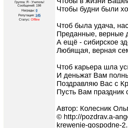
Чтобы в жизни Вашей
Группа: Я - Учитель!
Сообщений:
198
Чтобы будни были х
Награды:
0
Репутация:
145
Статус:
Offline
Чтоб была удача, на
Преданные, верные 
А ещё - сибирское зд
Любящая, верная се
Чтоб карьера шла ус
И деньжат Вам полн
Поздравляю Вас с К
Пусть Вам праздник 
Автор: Колесник Оль
© http://pozdrav.a-ange
krewenie-gospodne-2.