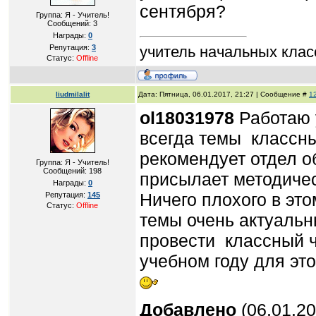
сентября?
Группа: Я - Учитель!
Сообщений:
3
Награды:
0
Репутация:
3
учитель начальных кл
Статус:
Offline
liudmilalit
Дата: Пятница, 06.01.2017, 21:27 | Сообщение #
1
ol18031978
Работаю у
всегда темы классны
рекомендует отдел о
Группа: Я - Учитель!
Сообщений:
198
присылает методиче
Награды:
0
Ничего плохого в это
Репутация:
145
Статус:
Offline
темы очень актуальн
провести классный ча
учебном году для эт
Добавлено
(06.01.20