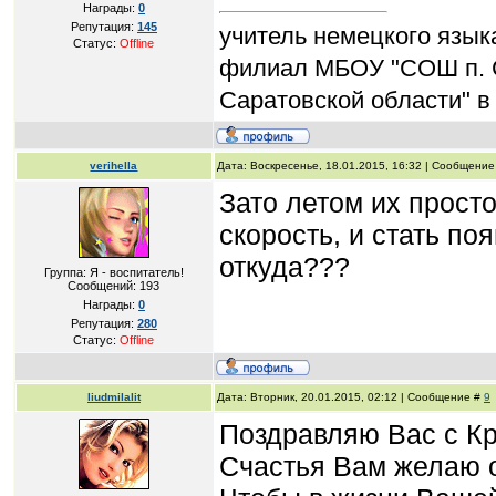
Награды:
0
Репутация:
145
учитель немецкого язык
Статус:
Offline
филиал МБОУ "СОШ п. 
Саратовской области" в
verihella
Дата: Воскресенье, 18.01.2015, 16:32 | Сообщени
Зато летом их просто
скорость, и стать по
откуда???
Группа: Я - воспитатель!
Сообщений:
193
Награды:
0
Репутация:
280
Статус:
Offline
liudmilalit
Дата: Вторник, 20.01.2015, 02:12 | Сообщение #
9
Поздравляю Вас с К
Счастья Вам желаю 