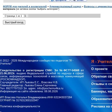
ФОРУМ для учителей и воспитателей
»
Административный раздел
»
Вопросы к администра
материала
(не активна кнопка "выбрать категорию")
1
Страница
1
из
1
© 2012 - 2026
Международное сообщество педагогов "Я -
Я - Учител
Учитель!"
--------------------
О проекте
Свидетельство о регистрации СМИ: Эл №ФС77-54568 от
....................
21.06.2013г.
выдано Федеральной службой по надзору в сфере
Обратная св
связи, информационных технологий и массовых коммуникаций
(РОСКОМНАДЗОР).
....................
Соучредители: ИП Львова Е.С., Власова Н.В.
Отзывы о с
Главный редактор: Львова Елена Сергеевна
....................
Тел. 89277797310 Эл. адрес: info@pochemu4ka.ru
Баннеры, на
Информация на сайте обновлена: 08.08.2026
....................
ИП Власова Наталья Владимировна ИНН 631943037284
Образовате
ОГРНИП № 317631300102947
....................
Реклама на 
Политика конфиденциальности