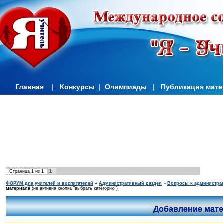
Главная
|
Конкурсы
|
Олимпиады
|
Публикация мат
1
Страница
1
из
1
ФОРУМ для учителей и воспитателей
»
Административный раздел
»
Вопросы к администра
материала
(не активна кнопка "выбрать категорию")
Добавление мат