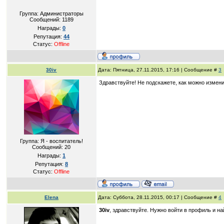
Группа: Администраторы
Сообщений:
1189
Награды:
0
Репутация:
44
Статус:
Offline
30iv
Дата: Пятница, 27.11.2015, 17:16 | Сообщение #
3
Здравствуйте! Не подскажете, как можно изме
Группа: Я - воспитатель!
Сообщений:
20
Награды:
1
Репутация:
8
Статус:
Offline
Elena
Дата: Суббота, 28.11.2015, 00:17 | Сообщение #
4
30iv
, здравствуйте. Нужно войти в профиль и на