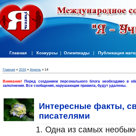
Главная
|
Конкурсы
|
Олимпиады
|
Публикация мат
Главная
»
2016
»
Апрель
»
14
Внимание!
Перед созданием персонального блога необходимо в об
заполнения. Все сообщения, нарушающие правила, будут удалены.
Интересные факты, св
писателями
1. Одна из самых необык