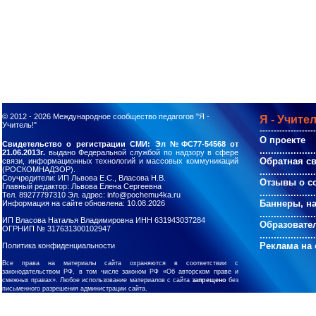
© 2012 - 2026
Международное сообщество педагогов "Я -
Я - Учител
Учитель!"
--------------------
О проекте
Свидетельство о регистрации СМИ: Эл №ФС77-54568 от
....................
21.06.2013г.
выдано Федеральной службой по надзору в сфере
Обратная с
связи, информационных технологий и массовых коммуникаций
(РОСКОМНАДЗОР).
....................
Соучредители: ИП Львова Е.С., Власова Н.В.
Отзывы о с
Главный редактор: Львова Елена Сергеевна
....................
Тел. 89277797310 Эл. адрес: info@pochemu4ka.ru
Баннеры, н
Информация на сайте обновлена: 10.08.2026
....................
ИП Власова Наталья Владимировна ИНН 631943037284
Образовате
ОГРНИП № 317631300102947
....................
Реклама на 
Политика конфиденциальности
Все права на материалы сайта охраняются в соответствии с
законодательством РФ, в том числе законом РФ «Об авторском праве и
смежных правах». Любое использование материалов с сайта
запрещено
без
письменного разрешения администрации сайта.