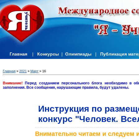
Главная
|
Конкурсы
|
Олимпиады
|
Публикация мат
Главная
»
2021
»
Март
»
16
Внимание!
Перед созданием персонального блога необходимо в об
заполнения. Все сообщения, нарушающие правила, будут удалены.
Инструкция по размещ
конкурс "Человек. Все
Внимательно читаем и следуем и