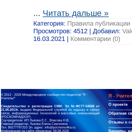
...
Читать дальше »
Категория:
Правила публикации
Просмотров: 4512 | Добавил:
Val
16.03.2021
|
Комментарии (0)
© 2012 - 2026
Международное сообщество педагогов "Я -
Я - Учител
Учитель!"
--------------------
О проекте
Свидетельство о регистрации СМИ: Эл №ФС77-54568 от
....................
21.06.2013г.
выдано Федеральной службой по надзору в сфере
Обратная с
связи, информационных технологий и массовых коммуникаций
(РОСКОМНАДЗОР).
....................
Соучредители: ИП Львова Е.С., Власова Н.В.
Отзывы о с
Главный редактор: Львова Елена Сергеевна
....................
Тел. 89277797310 Эл. адрес: info@pochemu4ka.ru
Баннеры, н
Информация на сайте обновлена: 09.08.2026