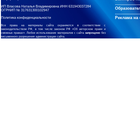
....................
ИП Власова Наталья Владимировна ИНН 631943037284
Образовате
ОГРНИП № 317631300102947
....................
Реклама на 
Политика конфиденциальности
Все права на материалы сайта охраняются в соответствии с
законодательством РФ, в том числе законом РФ «Об авторском праве и
смежных правах». Любое использование материалов с сайта
запрещено
без
письменного разрешения администрации сайта.