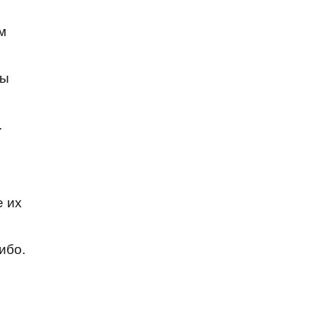
м
вы
.
е их
ибо.