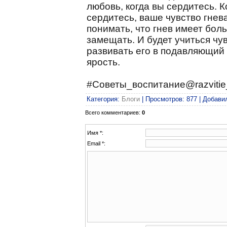
любовь, когда вы сердитесь. К
сердитесь, ваше чувство гнев
понимать, что гнев имеет бол
замещать. И будет учиться чу
развивать его в подавляющий 
ярость.
#Советы_воспитание@razvitie
Категория
:
Блоги
|
Просмотров
: 877 |
Добави
Всего комментариев
:
0
Имя *:
Email *: