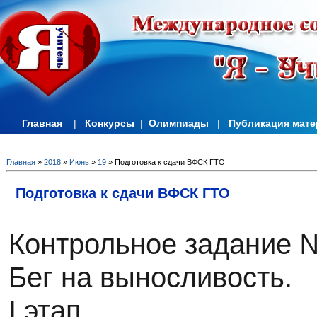
Главная
|
Конкурсы
|
Олимпиады
|
Публикация мат
Главная
»
2018
»
Июнь
»
19
» Подготовка к сдачи ВФСК ГТО
Подготовка к сдачи ВФСК ГТО
Контрольное задание 
Бег на выносливость.
I этап.