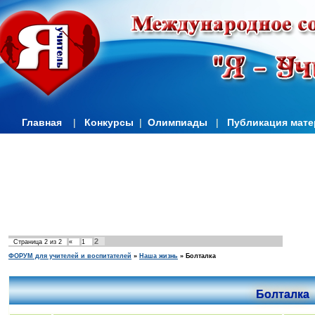
Главная
|
Конкурсы
|
Олимпиады
|
Публикация мат
2
Страница
2
из
2
«
1
ФОРУМ для учителей и воспитателей
»
Наша жизнь
»
Болталка
Болталка