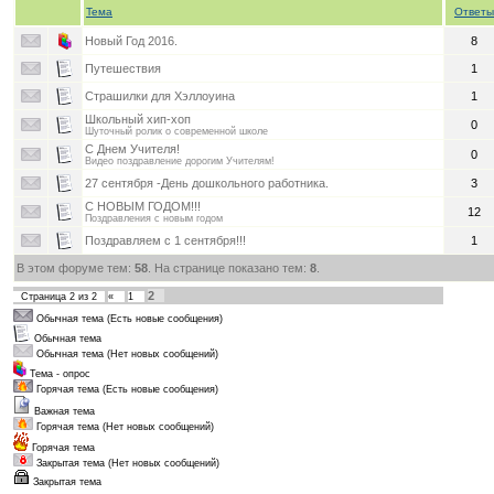
Тема
Ответы
Новый Год 2016.
8
Путешествия
1
Страшилки для Хэллоуина
1
Школьный хип-хоп
0
Шуточный ролик о современной школе
С Днем Учителя!
0
Видео поздравление дорогим Учителям!
27 сентября -День дошкольного работника.
3
С НОВЫМ ГОДОМ!!!
12
Поздравления с новым годом
Поздравляем с 1 сентября!!!
1
В этом форуме тем:
58
. На странице показано тем:
8
.
2
Страница
2
из
2
«
1
Обычная тема (Есть новые сообщения)
Обычная тема
Обычная тема (Нет новых сообщений)
Тема - опрос
Горячая тема (Есть новые сообщения)
Важная тема
Горячая тема (Нет новых сообщений)
Горячая тема
Закрытая тема (Нет новых сообщений)
Закрытая тема