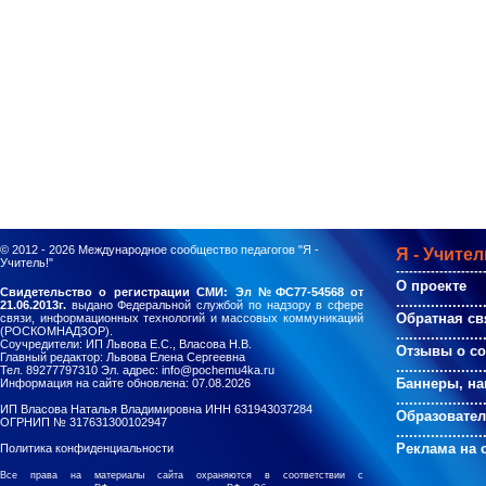
© 2012 - 2026
Международное сообщество педагогов "Я -
Я - Учител
Учитель!"
--------------------
О проекте
Свидетельство о регистрации СМИ: Эл №ФС77-54568 от
....................
21.06.2013г.
выдано Федеральной службой по надзору в сфере
Обратная св
связи, информационных технологий и массовых коммуникаций
(РОСКОМНАДЗОР).
....................
Соучредители: ИП Львова Е.С., Власова Н.В.
Отзывы о с
Главный редактор: Львова Елена Сергеевна
....................
Тел. 89277797310 Эл. адрес: info@pochemu4ka.ru
Баннеры, на
Информация на сайте обновлена: 07.08.2026
....................
ИП Власова Наталья Владимировна ИНН 631943037284
Образовате
ОГРНИП № 317631300102947
....................
Реклама на 
Политика конфиденциальности
Все права на материалы сайта охраняются в соответствии с