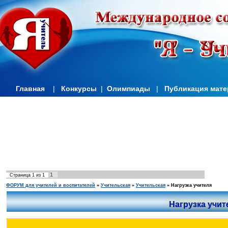
Главная
|
Конкурсы
|
Олимпиады
|
Публикация мат
1
Страница
1
из
1
ФОРУМ для учителей и воспитателей
»
Учительская
»
Учительская
»
Нагрузка учителя
Нагрузка учит