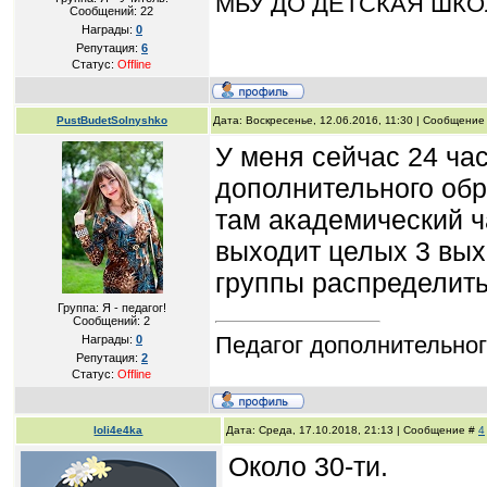
МБУ ДО ДЕТСКАЯ ШКО
Сообщений:
22
Награды:
0
Репутация:
6
Статус:
Offline
PustBudetSolnyshko
Дата: Воскресенье, 12.06.2016, 11:30 | Сообщение
У меня сейчас 24 час
дополнительного обр
там академический ча
выходит целых 3 вых
группы распределить
Группа: Я - педагог!
Сообщений:
2
Педагог дополнительног
Награды:
0
Репутация:
2
Статус:
Offline
loli4e4ka
Дата: Среда, 17.10.2018, 21:13 | Сообщение #
4
Около 30-ти.