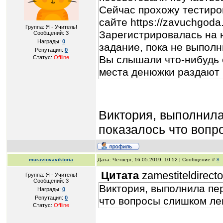
Сейчас прохожу тестиро
сайте https://zavuchgoda
Группа: Я - Учитель!
Зарегистрировалась на 
Сообщений:
3
Награды:
0
задание, пока не выполн
Репутация:
0
Вы слышали что-нибудь 
Статус:
Offline
места денюжки раздают
Виктория, выполнила
показалось что вопро
muraviovaviktoria
Дата: Четверг, 16.05.2019, 10:52 | Сообщение #
8
Цитата
zamestiteldirect
Группа: Я - Учитель!
Сообщений:
3
Виктория, выполнила пер
Награды:
0
Репутация:
0
что вопросы слишком легк
Статус:
Offline