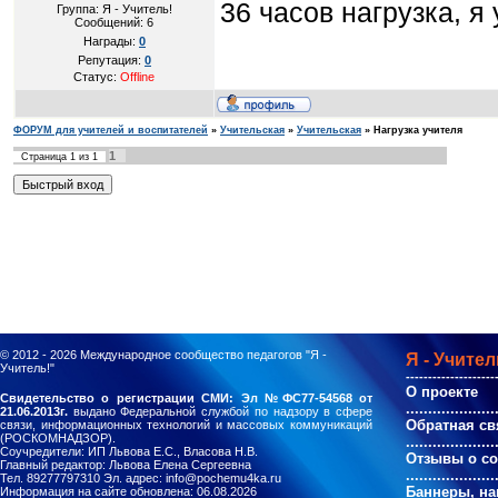
36 часов нагрузка, я
Группа: Я - Учитель!
Сообщений:
6
Награды:
0
Репутация:
0
Статус:
Offline
ФОРУМ для учителей и воспитателей
»
Учительская
»
Учительская
»
Нагрузка учителя
1
Страница
1
из
1
© 2012 - 2026
Международное сообщество педагогов "Я -
Я - Учител
Учитель!"
--------------------
О проекте
Свидетельство о регистрации СМИ: Эл №ФС77-54568 от
....................
21.06.2013г.
выдано Федеральной службой по надзору в сфере
Обратная св
связи, информационных технологий и массовых коммуникаций
(РОСКОМНАДЗОР).
....................
Соучредители: ИП Львова Е.С., Власова Н.В.
Отзывы о с
Главный редактор: Львова Елена Сергеевна
....................
Тел. 89277797310 Эл. адрес: info@pochemu4ka.ru
Баннеры, на
Информация на сайте обновлена: 06.08.2026