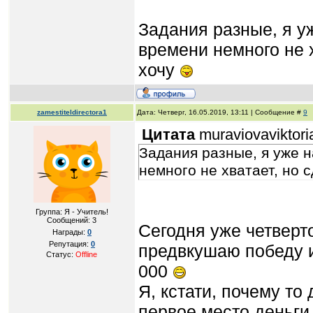
Задания разные, я уж
времени немного не х
хочу
zamestiteldirectora1
Дата: Четверг, 16.05.2019, 13:11 | Сообщение #
9
Цитата
muraviovaviktori
Задания разные, я уже н
немного не хватает, но 
Группа: Я - Учитель!
Сообщений:
3
Сегодня уже четверт
Награды:
0
Репутация:
0
предвкушаю победу 
Статус:
Offline
000
Я, кстати, почему то
первое место деньги