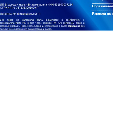
....................
ИП Власова Наталья Владимировна ИНН 631943037284
Образовате
ОГРНИП № 317631300102947
....................
Реклама на 
Политика конфиденциальности
Все права на материалы сайта охраняются в соответствии с
законодательством РФ, в том числе законом РФ «Об авторском праве и
смежных правах». Любое использование материалов с сайта
запрещено
без
письменного разрешения администрации сайта.