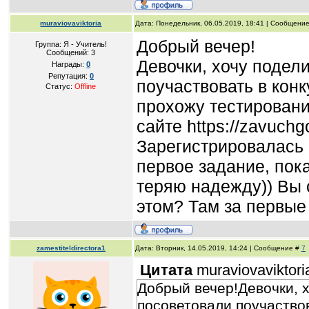
muraviovaviktoria
Дата: Понедельник, 06.05.2019, 18:41 | Сообщени
Добрый вечер!
Группа: Я - Учитель!
Сообщений:
3
Девочки, хочу подел
Награды:
0
Репутация:
0
поучаствовать в конк
Статус:
Offline
прохожу тестировани
сайте https://zavuchg
Зарегистрировалась 
первое задание, пок
теряю надежду)) Вы 
этом? Там за первые
zamestiteldirectora1
Дата: Вторник, 14.05.2019, 14:24 | Сообщение #
7
Цитата
muraviovaviktori
Добрый вечер!Девочки, х
посоветовали поучаствов