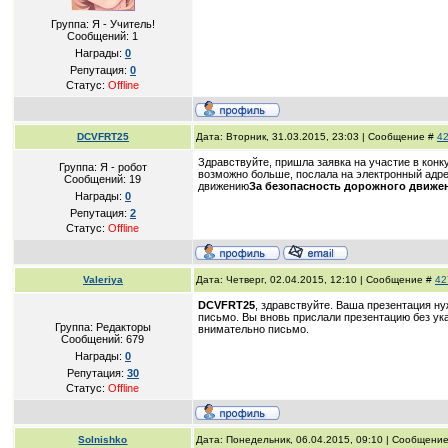
Группа: Я - Учитель!
Сообщений:
1
Награды:
0
Репутация:
0
Статус:
Offline
DCVFRT25
Дата: Вторник, 31.03.2015, 23:03 | Сообщение #
4
Здравствуйте, пришла заявка на участие в конк
Группа: Я - робот
возможно больше, послала на электронный адре
Сообщений:
19
движению
За
безопасность
дорожного
движе
Награды:
0
Репутация:
2
Статус:
Offline
Valeriya
Дата: Четверг, 02.04.2015, 12:10 | Сообщение #
42
DCVFRT25
, здравствуйте. Ваша презентация ну
письмо. Вы вновь прислали презентацию без ук
Группа: Редакторы
внимательно письмо.
Сообщений:
679
Награды:
0
Репутация:
30
Статус:
Offline
Solnishko
Дата: Понедельник, 06.04.2015, 09:10 | Сообщени