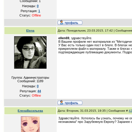
Сообщений:
1
Награды:
0
Репутация:
1
Статус:
Offline
Elena
Дата: Понедельник, 23.03.2015, 17:42 | Сообщени
ellen69
, здравствуйте.
В Вашем профиле нет материалов из "Методичес
У Вас есть только один пост в блоге. В блогах 
прикрепляли файл к материалу. Также в блогах
подтверждающие публикацию документы. Подро
Группа: Администраторы
Сообщений:
1189
Награды:
0
Репутация:
44
Статус:
Offline
ЕленаВасильева
Дата: Вторник, 31.03.2015, 19:35 | Сообщение #
4
Здравствуйте. Хотелось бы узнать, почему не о
незнакомка" про Зарубежную Европу? Заранее 