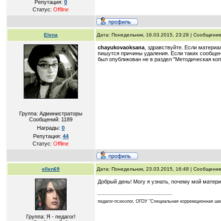
Репутация:
0
Статус:
Offline
Elena
Дата: Понедельник, 16.03.2015, 23:28 | Сообщени
chayukovaoksana
, здравствуйте. Если матери
пишутся причины удаления. Если таких сообщен
был опубликован не в раздел "Методическая коп
Группа: Администраторы
Сообщений:
1189
Награды:
0
Репутация:
44
Статус:
Offline
ellen69
Дата: Понедельник, 23.03.2015, 16:48 | Сообщени
Добрый день! Могу я узнать, почему мой матери
педагог-психолог, ОГОУ "Специальная корреккционная шко
Группа: Я - педагог!