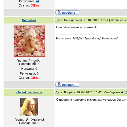
Репутация:
44
Статус:
Offline
Solnishko
Дата: Понедельник, 06.04.2015, 11:21 | Сообщени
Спасибо большое за ответ!!!!!
Воспитатель, МКДОУ " Детский сад " Колокольчик"
Группа: Я - робот
Сообщений:
2
Награды:
0
Репутация:
0
Статус:
Offline
chayukovaoksana
Дата: Вторник, 07.04.2015, 15:42 | Сообщение #
4
Отправила повторно материал, хотелось бы узна
Группа: Я - Учитель!
Сообщений:
5