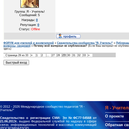
Группа: Я - Учитель!
Сообщений:
5
Награды:
0
Репутация:
0
Статус:
Offline
ФОРУМ для учителей и воспитателей
»
Свидетельства сообщества "Я- Учитель!"
»
Публикац
вопросы, сведения)
»
Почему мой материал не опубликован?
(Если Ваш материал не опублико
здесь)
29
Страница
29
из
33
«
1
2
…
27
28
30
31
32
33
»
© 2012 - 2026
Международное сообщество педагогов "Я -
Я - Учител
Учитель!"
--------------------
О проекте
Свидетельство о регистрации СМИ: Эл №ФС77-54568 от
....................
21.06.2013г.
выдано Федеральной службой по надзору в сфере
Обратная св
связи, информационных технологий и массовых коммуникаций
(РОСКОМНАДЗОР).