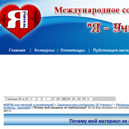
Главная
|
Конкурсы
|
Олимпиады
|
Публикация мат
29
Страница
29
из
33
«
1
2
…
27
28
30
31
32
33
»
ФОРУМ для учителей и воспитателей
»
Свидетельства сообщества "Я- Учитель!"
»
Публикац
вопросы, сведения)
»
Почему мой материал не опубликован?
(Если Ваш материал не опублико
здесь)
Почему мой материал не