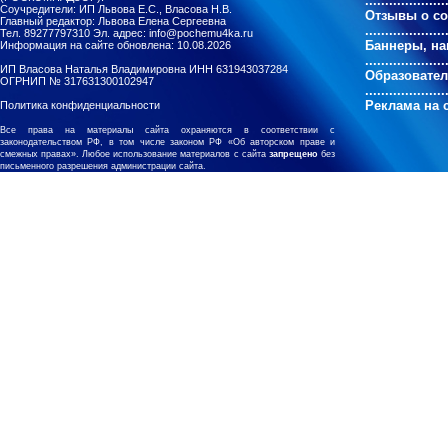
....................
Соучредители: ИП Львова Е.С., Власова Н.В.
Отзывы о с
Главный редактор: Львова Елена Сергеевна
....................
Тел. 89277797310 Эл. адрес: info@pochemu4ka.ru
Баннеры, на
Информация на сайте обновлена: 10.08.2026
....................
ИП Власова Наталья Владимировна ИНН 631943037284
Образовате
ОГРНИП № 317631300102947
....................
Реклама на 
Политика конфиденциальности
Все права на материалы сайта охраняются в соответствии с
законодательством РФ, в том числе законом РФ «Об авторском праве и
смежных правах». Любое использование материалов с сайта
запрещено
без
письменного разрешения администрации сайта.