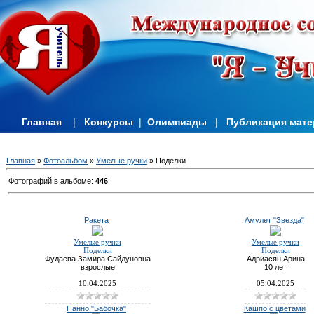
Главная
|
Конкурсы
|
Олимпиады
|
Публикация мат
Главная
»
Фотоальбом
»
Умелые ручки
» Поделки
Фотографий в альбоме
:
446
Ракета
Амулет "Звезда"
Умелые ручки
Умелые ручки
Поделки
Поделки
Фудаева Замира Сайдуновна
Адриасян Арина
взрослые
10 лет
10.04.2025
05.04.2025
Панно "Бабочка"
Кашпо с цветами