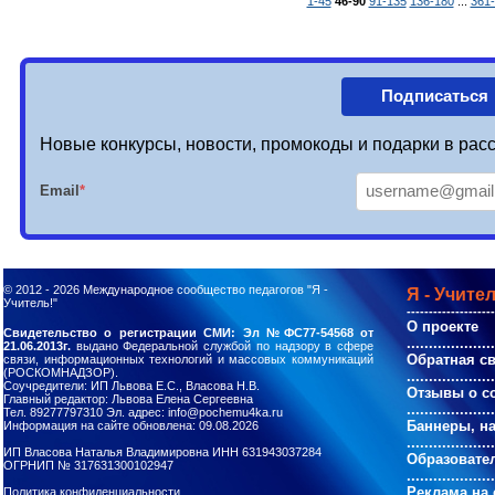
1-45
46-90
91-135
136-180
...
361
Подписаться
Новые конкурсы, новости, промокоды и подарки в расс
Email
*
© 2012 - 2026
Международное сообщество педагогов "Я -
Я - Учител
Учитель!"
--------------------
О проекте
Свидетельство о регистрации СМИ: Эл №ФС77-54568 от
....................
21.06.2013г.
выдано Федеральной службой по надзору в сфере
Обратная с
связи, информационных технологий и массовых коммуникаций
(РОСКОМНАДЗОР).
....................
Соучредители: ИП Львова Е.С., Власова Н.В.
Отзывы о с
Главный редактор: Львова Елена Сергеевна
....................
Тел. 89277797310 Эл. адрес: info@pochemu4ka.ru
Баннеры, н
Информация на сайте обновлена: 09.08.2026
....................
ИП Власова Наталья Владимировна ИНН 631943037284
Образовате
ОГРНИП № 317631300102947
....................
Реклама на 
Политика конфиденциальности