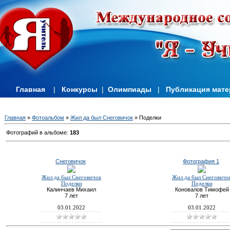
Главная
|
Конкурсы
|
Олимпиады
|
Публикация мат
Главная
»
Фотоальбом
»
Жил да был Снеговичок
» Поделки
Фотографий в альбоме
:
183
Снеговичок
Фотография 1
Жил да был Снеговичок
Жил да был Снеговичо
Поделки
Поделки
Калинчаев Михаил
Коновалов Тимофей
7 лет
7 лет
03.01.2022
03.01.2022