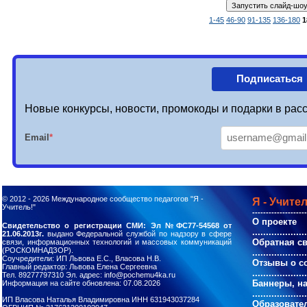
1-45
46-90
91-135
136-180
1
Подписаться
Новые конкурсы, новости, промокоды и подарки в расс
Email
*
© 2012 - 2026
Международное сообщество педагогов "Я -
Я - Учител
Учитель!"
--------------------
О проекте
Свидетельство о регистрации СМИ: Эл №ФС77-54568 от
....................
21.06.2013г.
выдано Федеральной службой по надзору в сфере
Обратная с
связи, информационных технологий и массовых коммуникаций
(РОСКОМНАДЗОР).
....................
Соучредители: ИП Львова Е.С., Власова Н.В.
Отзывы о с
Главный редактор: Львова Елена Сергеевна
....................
Тел. 89277797310 Эл. адрес: info@pochemu4ka.ru
Баннеры, н
Информация на сайте обновлена: 07.08.2026
....................
ИП Власова Наталья Владимировна ИНН 631943037284
Образовате