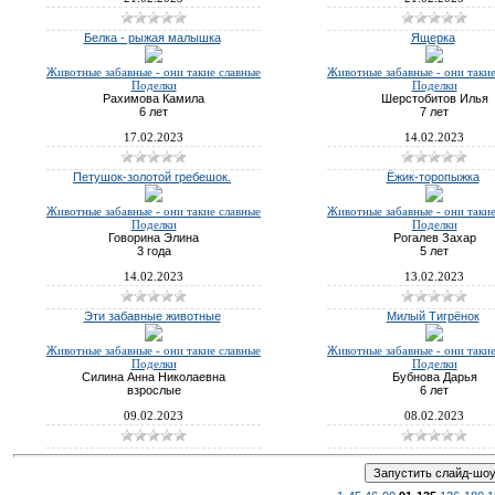
Белка - рыжая малышка
Ящерка
Животные забавные - они такие славные
Животные забавные - они таки
Поделки
Поделки
Рахимова Камила
Шерстобитов Илья
6 лет
7 лет
17.02.2023
14.02.2023
Петушок-золотой гребешок.
Ёжик-торопыжка
Животные забавные - они такие славные
Животные забавные - они таки
Поделки
Поделки
Говорина Элина
Рогалев Захар
3 года
5 лет
14.02.2023
13.02.2023
Эти забавные животные
Милый Тигрёнок
Животные забавные - они такие славные
Животные забавные - они таки
Поделки
Поделки
Силина Анна Николаевна
Бубнова Дарья
взрослые
6 лет
09.02.2023
08.02.2023