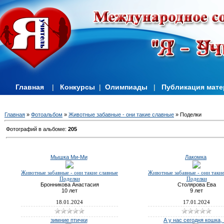
Главная
|
Конкурсы
|
Олимпиады
|
Публикация мат
Главная
»
Фотоальбом
»
Животные забавные - они такие славные
» Поделки
Фотографий в альбоме
:
205
Мышка Ми-Ми
Лакомка
Животные забавные - они такие славные
Животные забавные - они таки
Поделки
Поделки
Бронникова Анастасия
Столярова Ева
10 лет
9 лет
18.01.2024
17.01.2024
зимние птички
А у нас сегодня кошка, .