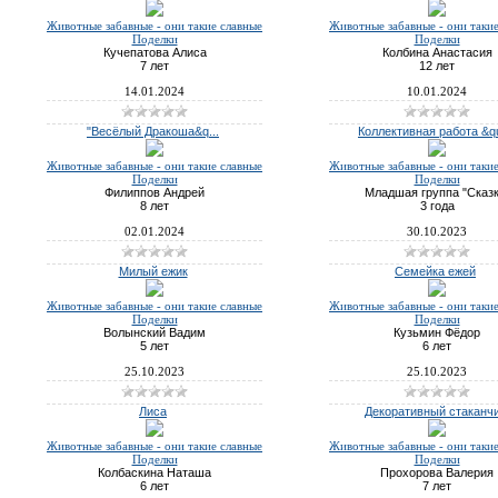
Животные забавные - они такие славные
Животные забавные - они таки
Поделки
Поделки
Кучепатова Алиса
Колбина Анастасия
7 лет
12 лет
14.01.2024
10.01.2024
"Весёлый Дракоша&q...
Коллективная работа &qu
Животные забавные - они такие славные
Животные забавные - они таки
Поделки
Поделки
Филиппов Андрей
Младшая группа "Сказк
8 лет
3 года
02.01.2024
30.10.2023
Милый ежик
Семейка ежей
Животные забавные - они такие славные
Животные забавные - они таки
Поделки
Поделки
Волынский Вадим
Кузьмин Фёдор
5 лет
6 лет
25.10.2023
25.10.2023
Лиса
Декоративный стаканч
Животные забавные - они такие славные
Животные забавные - они таки
Поделки
Поделки
Колбаскина Наташа
Прохорова Валерия
6 лет
7 лет