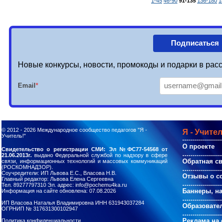
1-45
46-90
91-135
136-180
1
Подписаться
Новые конкурсы, новости, промокоды и подарки в расс
Email
*
© 2012 - 2026
Международное сообщество педагогов "Я -
Я - Учител
Учитель!"
--------------------
О проекте
Свидетельство о регистрации СМИ: Эл №ФС77-54568 от
....................
21.06.2013г.
выдано Федеральной службой по надзору в сфере
Обратная с
связи, информационных технологий и массовых коммуникаций
(РОСКОМНАДЗОР).
....................
Соучредители: ИП Львова Е.С., Власова Н.В.
Отзывы о с
Главный редактор: Львова Елена Сергеевна
....................
Тел. 89277797310 Эл. адрес: info@pochemu4ka.ru
Баннеры, н
Информация на сайте обновлена: 07.08.2026
....................
ИП Власова Наталья Владимировна ИНН 631943037284
Образовате
ОГРНИП № 317631300102947
....................
Реклама на 
Политика конфиденциальности