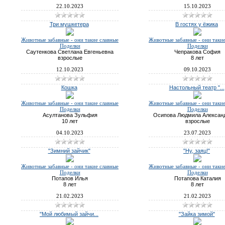
22.10.2023
15.10.2023
Три мушкетера
В гостях у ёжика
Животные забавные - они такие славные
Животные забавные - они таки
Поделки
Поделки
Саутенкова Светлана Евгеньевна
Чепракова София
взрослые
8 лет
12.10.2023
09.10.2023
Кошка
Настольный театр "...
Животные забавные - они такие славные
Животные забавные - они таки
Поделки
Поделки
Асултанова Зульфия
Осипова Людмила Алексан
10 лет
взрослые
04.10.2023
23.07.2023
"Зимний зайчик"
"Ну, заяц!"
Животные забавные - они такие славные
Животные забавные - они таки
Поделки
Поделки
Потапов Илья
Потапова Каталия
8 лет
8 лет
21.02.2023
21.02.2023
"Мой любимый зайчи...
"Зайка зимой"