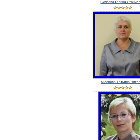
Силаева Галина Станисла
Аксёнова Татьяна Никола