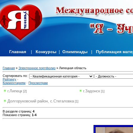
Главная
|
Конкурсы
|
Олимпиады
|
Публикация мат
Главная
»
Электронное портфолио
» Липецкая область
Сортировать по
:
Рейтингу
·
Комментариям
·
Просмотрам
г.Липецк
г.Задонск
[2]
[1]
Долгоруковский район, с.Стегаловка
[1]
В разделе страниц
:
4
Показано страниц
:
1-4