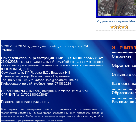
Родионова Людмила Миха
© 2012 - 2026
Международное сообщество педагогов "Я -
Я - Учител
Учитель!"
--------------------
О проекте
Свидетельство о регистрации СМИ: Эл №ФС77-54568 от
....................
21.06.2013г.
выдано Федеральной службой по надзору в сфере
Обратная с
связи, информационных технологий и массовых коммуникаций
(РОСКОМНАДЗОР).
....................
Соучредители: ИП Львова Е.С., Власова Н.В.
Отзывы о с
Главный редактор: Львова Елена Сергеевна
....................
Тел. 89277797310 Эл. адрес: info@pochemu4ka.ru
Баннеры, н
Информация на сайте обновлена: 07.08.2026
....................
ИП Власова Наталья Владимировна ИНН 631943037284
Образовате
ОГРНИП № 317631300102947
....................
Реклама на 
Политика конфиденциальности
Все права на материалы сайта охраняются в соответствии с
законодательством РФ, в том числе законом РФ «Об авторском праве и
смежных правах». Любое использование материалов с сайта
запрещено
без
письменного разрешения администрации сайта.