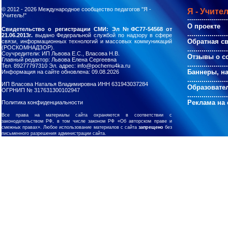
© 2012 - 2026
Международное сообщество педагогов "Я -
Я - Учител
Учитель!"
--------------------
О проекте
Свидетельство о регистрации СМИ: Эл №ФС77-54568 от
....................
21.06.2013г.
выдано Федеральной службой по надзору в сфере
Обратная с
связи, информационных технологий и массовых коммуникаций
(РОСКОМНАДЗОР).
....................
Соучредители: ИП Львова Е.С., Власова Н.В.
Отзывы о с
Главный редактор: Львова Елена Сергеевна
....................
Тел. 89277797310 Эл. адрес: info@pochemu4ka.ru
Баннеры, н
Информация на сайте обновлена: 09.08.2026
....................
ИП Власова Наталья Владимировна ИНН 631943037284
Образовате
ОГРНИП № 317631300102947
....................
Реклама на 
Политика конфиденциальности
Все права на материалы сайта охраняются в соответствии с
законодательством РФ, в том числе законом РФ «Об авторском праве и
смежных правах». Любое использование материалов с сайта
запрещено
без
письменного разрешения администрации сайта.