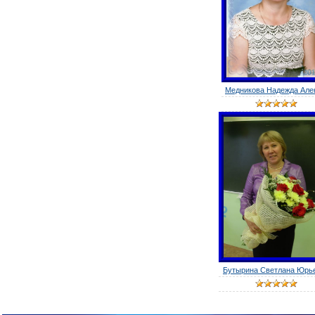
Медникова Надежда Алек
Бутырина Светлана Юрь