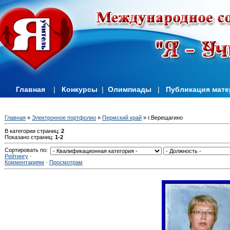
Главная
|
Конкурсы
|
Олимпиады
|
Публикация мат
Главная
»
Электронное портфолио
»
Пермский край
» г.Верещагино
В категории страниц
:
2
Показано страниц
:
1-2
Сортировать по
:
Рейтингу
·
Комментариям
·
Просмотрам