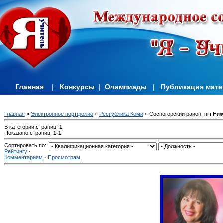
Главная
|
Конкурсы
|
Олимпиады
|
Публикация мат
Главная
»
Электронное портфолио
»
Республика Коми
» Сосногорский район, пгт.Ни
В категории страниц
:
1
Показано страниц
:
1-1
Сортировать по
:
Рейтингу
·
Комментариям
·
Просмотрам