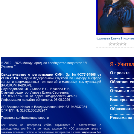
Королева Елена Никола
© 2012 - 2026
Международное сообщество педагогов "Я -
Я - Учител
Учитель!"
--------------------
О проекте
Свидетельство о регистрации СМИ: Эл №ФС77-54568 от
....................
21.06.2013г.
выдано Федеральной службой по надзору в сфере
Обратная с
связи, информационных технологий и массовых коммуникаций
(РОСКОМНАДЗОР).
....................
Соучредители: ИП Львова Е.С., Власова Н.В.
Отзывы о с
Главный редактор: Львова Елена Сергеевна
....................
Тел. 89277797310 Эл. адрес: info@pochemu4ka.ru
Баннеры, н
Информация на сайте обновлена: 06.08.2026
....................
ИП Власова Наталья Владимировна ИНН 631943037284
Образовате
ОГРНИП № 317631300102947
....................
Реклама на 
Политика конфиденциальности
Все права на материалы сайта охраняются в соответствии с
законодательством РФ, в том числе законом РФ «Об авторском праве и
смежных правах». Любое использование материалов с сайта
запрещено
без