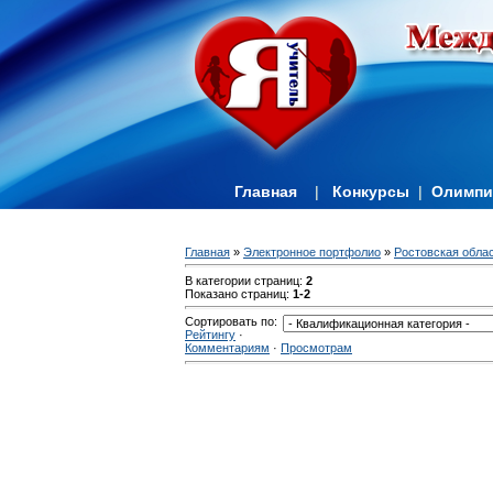
Главная
|
Конкурсы
|
Олимп
Главная
»
Электронное портфолио
»
Ростовская обла
В категории страниц
:
2
Показано страниц
:
1-2
Сортировать по
:
Рейтингу
·
Комментариям
·
Просмотрам