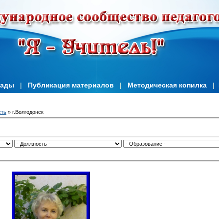
иады
|
Публикация материалов
|
Методическая копилка
|
сть
» г.Волгодонск