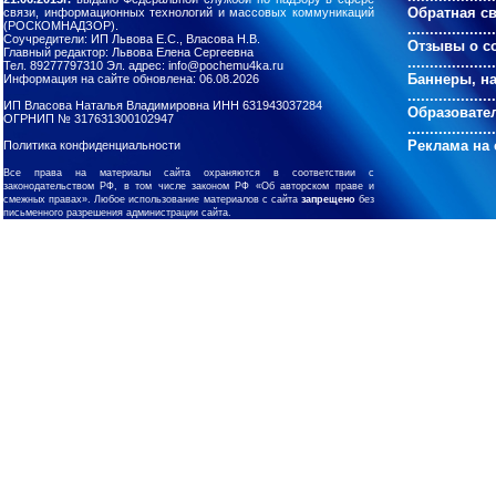
Обратная с
связи, информационных технологий и массовых коммуникаций
(РОСКОМНАДЗОР).
....................
Соучредители: ИП Львова Е.С., Власова Н.В.
Отзывы о с
Главный редактор: Львова Елена Сергеевна
....................
Тел. 89277797310 Эл. адрес: info@pochemu4ka.ru
Баннеры, н
Информация на сайте обновлена: 06.08.2026
....................
ИП Власова Наталья Владимировна ИНН 631943037284
Образовате
ОГРНИП № 317631300102947
....................
Реклама на 
Политика конфиденциальности
Все права на материалы сайта охраняются в соответствии с
законодательством РФ, в том числе законом РФ «Об авторском праве и
смежных правах». Любое использование материалов с сайта
запрещено
без
письменного разрешения администрации сайта.