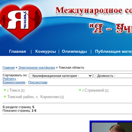
Главная
|
Конкурсы
|
Олимпиады
|
Публикация мат
Главная
»
Электронное портфолио
» Томская область
Сортировать по
:
Рейтингу
·
Комментариям
·
Просмотрам
г.Томск
г.Стрежевой
[1]
[1]
Томский район, с. Корнилово
[1]
В разделе страниц
:
5
Показано страниц
:
1-5