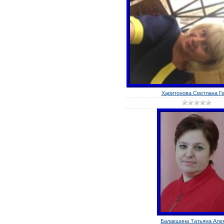
Харитонова Светлана Ген
Балакшина Татьяна Алек