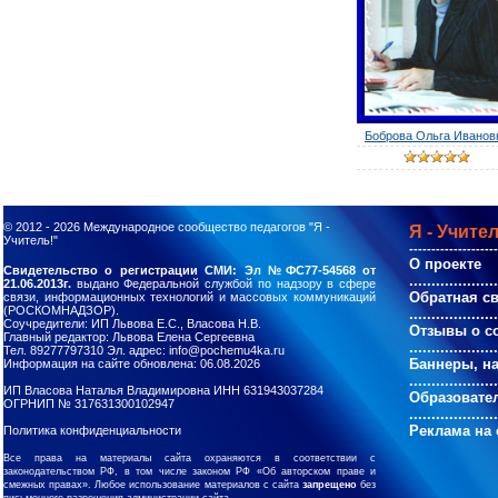
Боброва Ольга Иванов
© 2012 - 2026
Международное сообщество педагогов "Я -
Я - Учител
Учитель!"
--------------------
О проекте
Свидетельство о регистрации СМИ: Эл №ФС77-54568 от
....................
21.06.2013г.
выдано Федеральной службой по надзору в сфере
Обратная с
связи, информационных технологий и массовых коммуникаций
(РОСКОМНАДЗОР).
....................
Соучредители: ИП Львова Е.С., Власова Н.В.
Отзывы о с
Главный редактор: Львова Елена Сергеевна
....................
Тел. 89277797310 Эл. адрес: info@pochemu4ka.ru
Баннеры, н
Информация на сайте обновлена: 06.08.2026
....................
ИП Власова Наталья Владимировна ИНН 631943037284
Образовате
ОГРНИП № 317631300102947
....................
Реклама на 
Политика конфиденциальности
Все права на материалы сайта охраняются в соответствии с
законодательством РФ, в том числе законом РФ «Об авторском праве и
смежных правах». Любое использование материалов с сайта
запрещено
без