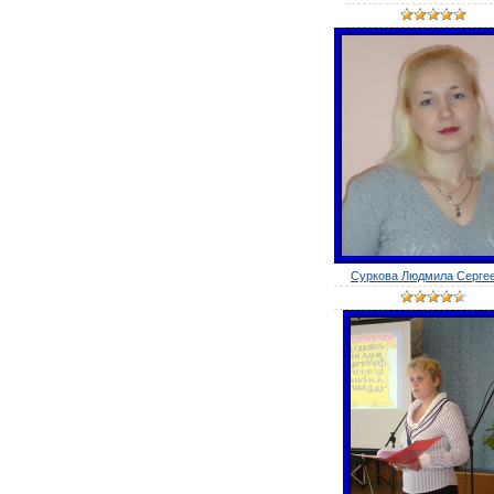
Суркова Людмила Серге