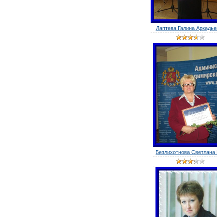
Лаптева Галина Аркадье
Безлихотнова Светлана Н