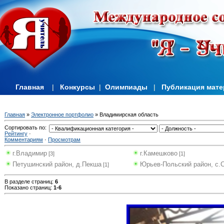
Главная
|
Конкурсы
|
Олимпиады
|
Публикация мат
Главная
»
Электронное портфолио
» Владимирская область
Сортировать по
:
Рейтингу
·
Комментариям
·
Просмотрам
г.Владимир
г.Камешково
[3]
[1]
Петушинский район, д.Пекша
Юрьев-Польский район, с.
[1]
В разделе страниц
:
6
Показано страниц
:
1-6