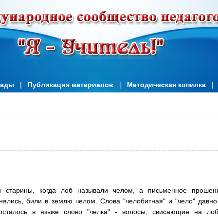
иады
|
Публикация материалов
|
Методическая копилка
|
 старины, когда лоб называли челом, а письменное прошен
анялись, били в землю челом. Слова "челобитная" и "чело" давно
сталось в языке слово "челка" - волосы, свисающие на лоб