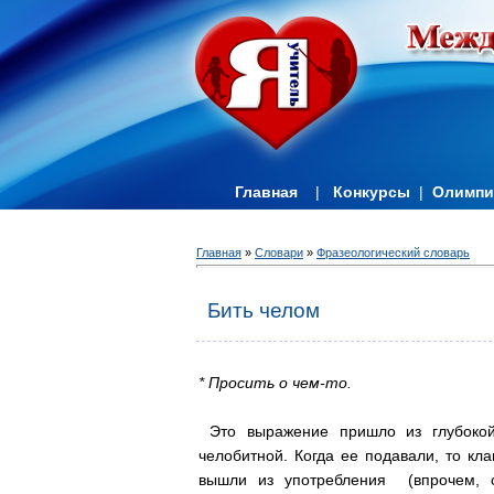
Главная
|
Конкурсы
|
Олимп
Главная
»
Словари
»
Фразеологический словарь
Бить челом
* Просить о чем-то.
Это выражение пришло из глубокой
челобитной. Когда ее подавали, то кл
вышли из употребления (впрочем, о