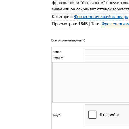
фразеологизм "бить челом" получил зна
значении он сохраняет оттенок торжеств
Категория
:
Фразеологический словарь
Просмотров
:
1845
|
Теги
:
Фразеологизм
Всего комментариев
:
0
Имя *:
Email *:
Код *: