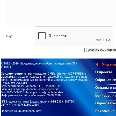
Код *:
© 2012 - 2026
Международное сообщество педагогов "Я -
Я - Учител
Учитель!"
--------------------
О проекте
Свидетельство о регистрации СМИ: Эл №ФС77-54568 от
....................
21.06.2013г.
выдано Федеральной службой по надзору в сфере
Обратная с
связи, информационных технологий и массовых коммуникаций
(РОСКОМНАДЗОР).
....................
Соучредители: ИП Львова Е.С., Власова Н.В.
Отзывы о с
Главный редактор: Львова Елена Сергеевна
....................
Тел. 89277797310 Эл. адрес: info@pochemu4ka.ru
Баннеры, н
Информация на сайте обновлена: 09.08.2026
....................
ИП Власова Наталья Владимировна ИНН 631943037284
Образовате
ОГРНИП № 317631300102947
....................
Реклама на 
Политика конфиденциальности