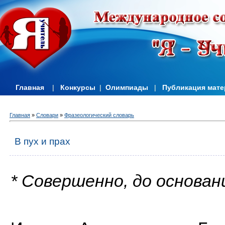
Главная
|
Конкурсы
|
Олимпиады
|
Публикация мат
Главная
»
Словари
»
Фразеологический словарь
В пух и прах
* Совершенно, до основан