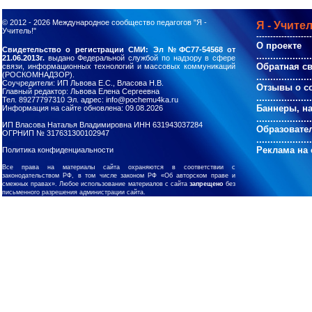
© 2012 - 2026
Международное сообщество педагогов "Я -
Я - Учител
Учитель!"
--------------------
О проекте
Свидетельство о регистрации СМИ: Эл №ФС77-54568 от
....................
21.06.2013г.
выдано Федеральной службой по надзору в сфере
Обратная с
связи, информационных технологий и массовых коммуникаций
(РОСКОМНАДЗОР).
....................
Соучредители: ИП Львова Е.С., Власова Н.В.
Отзывы о с
Главный редактор: Львова Елена Сергеевна
....................
Тел. 89277797310 Эл. адрес: info@pochemu4ka.ru
Баннеры, н
Информация на сайте обновлена: 09.08.2026
....................
ИП Власова Наталья Владимировна ИНН 631943037284
Образовате
ОГРНИП № 317631300102947
....................
Реклама на 
Политика конфиденциальности
Все права на материалы сайта охраняются в соответствии с
законодательством РФ, в том числе законом РФ «Об авторском праве и
смежных правах». Любое использование материалов с сайта
запрещено
без
письменного разрешения администрации сайта.