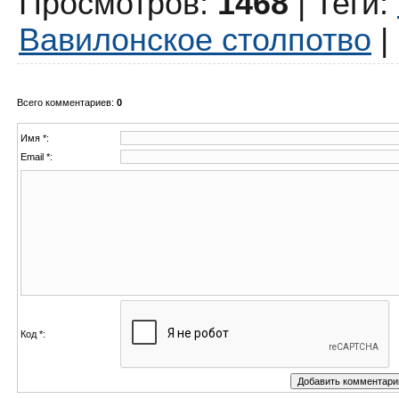
Просмотров
:
1468
|
Теги
:
Вавилонское столпотво
|
Всего комментариев
:
0
Имя *:
Email *:
Код *: