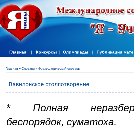
Главная
|
Конкурсы
|
Олимпиады
|
Публикация мат
Главная
»
Словари
»
Фразеологический словарь
Вавилонское столпотворение
* Полная неразбер
беспорядок, суматоха.