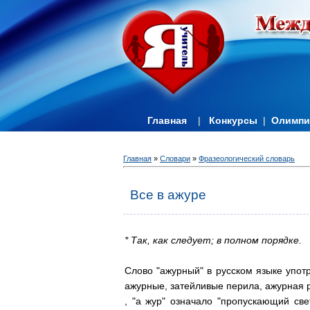
Главная
|
Конкурсы
|
Олимп
Главная
»
Словари
»
Фразеологический словарь
Все в ажуре
* Так, как следует; в полном порядке.
Слово "ажурный" в русском языке употр
ажурные, затейливые перила, ажурная р
, "а жур" означало "пропускающий свет