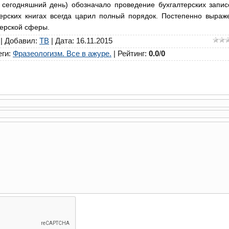
 сегодняшний день) обозначало проведение бухгалтерских запис
ерских книгах всегда царил полный порядок. Постепенно выраж
терской сферы.
|
Добавил
:
ТВ
| Дата: 16.11.2015
еги
:
Фразеологизм. Все в ажуре.
|
Рейтинг
:
0.0
/
0