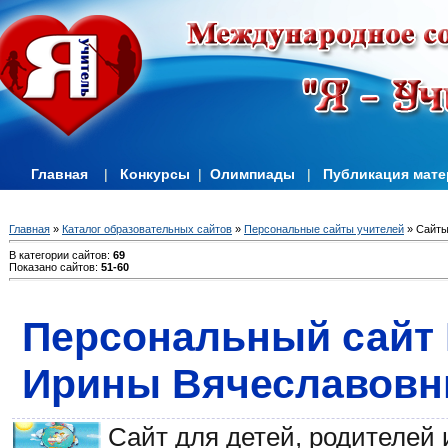
Главная
|
Конкурсы
|
Олимпиады
|
Публикация мат
Главная
»
Каталог образовательных сайтов
»
Персональные сайты учителей
» Сайты
В категории сайтов
:
69
Показано сайтов
:
51-60
Персональный сайт
Ирины Вячеславовн
Сайт для детей, родителей 