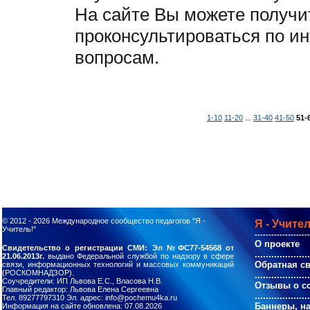
На сайте Вы можете получи
проконсультироваться по и
вопросам.
1-10
11-20
...
31-40
41-50
51-
© 2012 - 2026
Международное сообщество педагогов "Я -
Я - Учител
Учитель!"
--------------------
О проекте
Свидетельство о регистрации СМИ: Эл №ФС77-54568 от
....................
21.06.2013г.
выдано Федеральной службой по надзору в сфере
Обратная с
связи, информационных технологий и массовых коммуникаций
(РОСКОМНАДЗОР).
....................
Соучредители: ИП Львова Е.С., Власова Н.В.
Отзывы о с
Главный редактор: Львова Елена Сергеевна
....................
Тел. 89277797310 Эл. адрес: info@pochemu4ka.ru
Баннеры, н
Информация на сайте обновлена: 07.08.2026