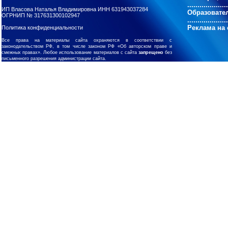
....................
ИП Власова Наталья Владимировна ИНН 631943037284
Образовате
ОГРНИП № 317631300102947
....................
Реклама на 
Политика конфиденциальности
Все права на материалы сайта охраняются в соответствии с
законодательством РФ, в том числе законом РФ «Об авторском праве и
смежных правах». Любое использование материалов с сайта
запрещено
без
письменного разрешения администрации сайта.