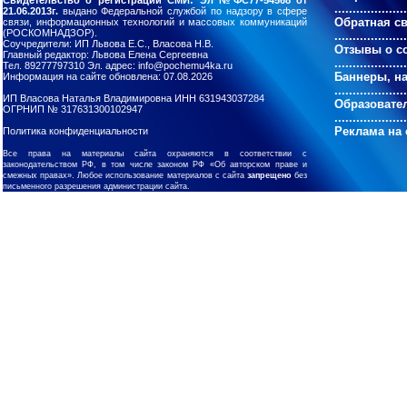
Свидетельство о регистрации СМИ: Эл №ФС77-54568 от
....................
21.06.2013г.
выдано Федеральной службой по надзору в сфере
Обратная с
связи, информационных технологий и массовых коммуникаций
(РОСКОМНАДЗОР).
....................
Соучредители: ИП Львова Е.С., Власова Н.В.
Отзывы о с
Главный редактор: Львова Елена Сергеевна
....................
Тел. 89277797310 Эл. адрес: info@pochemu4ka.ru
Баннеры, н
Информация на сайте обновлена: 07.08.2026
....................
ИП Власова Наталья Владимировна ИНН 631943037284
Образовате
ОГРНИП № 317631300102947
....................
Реклама на 
Политика конфиденциальности
Все права на материалы сайта охраняются в соответствии с
законодательством РФ, в том числе законом РФ «Об авторском праве и
смежных правах». Любое использование материалов с сайта
запрещено
без
письменного разрешения администрации сайта.