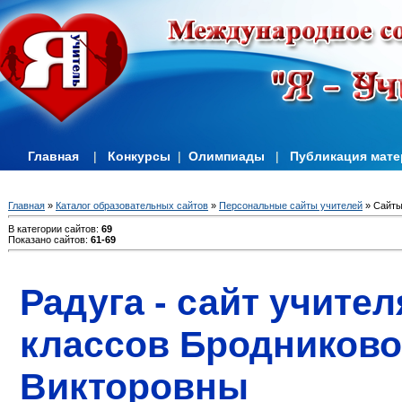
Главная
|
Конкурсы
|
Олимпиады
|
Публикация мат
Главная
»
Каталог образовательных сайтов
»
Персональные сайты учителей
» Сайты
В категории сайтов
:
69
Показано сайтов
:
61-69
Радуга - сайт учите
классов Бродниково
Викторовны