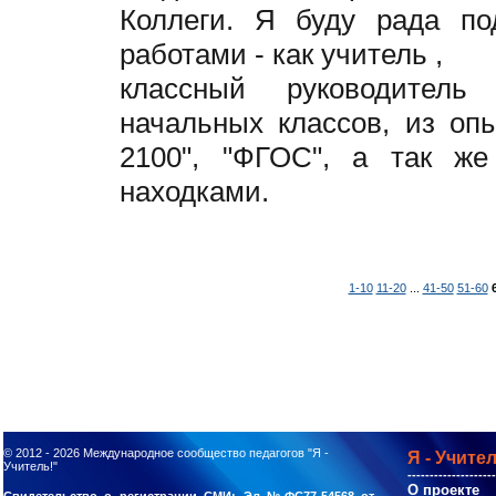
Коллеги. Я буду рада по
работами - как учитель ,
классный руководител
начальных классов, из оп
2100", "ФГОС", а так же
находками.
1-10
11-20
...
41-50
51-60
© 2012 - 2026
Международное сообщество педагогов "Я -
Я - Учител
Учитель!"
--------------------
О проекте