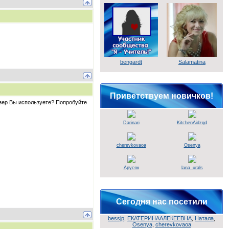
bengardt
Salamatina
Приветствуем новичков!
узер Вы используете? Попробуйте
Darinari
KitchenAidzqd
cherevkovaoa
Osenya
Арусяк
lana_urals
Сегодня нас посетили
bessjp
,
ЕКАТЕРИНААЛЕКЕЕВНА
,
Натала
,
Osenya
,
cherevkovaoa