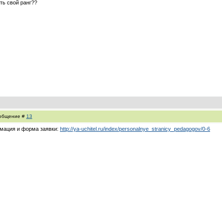
ть свой ранг??
Сообщение #
13
рмация и форма заявки:
http://ya-uchitel.ru/index/personalnye_stranicy_pedagogov/0-6