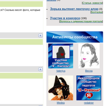
[
Статьи, новости
]
Зорька вытянет ленточку алую
(0)
ся? Сколько весят фото, которые
[
Болталка
]
Участие в конкурсе
(106)
[
Вопросы к администрации портала
]
Активисты сообщества
Valeriya
Весна
Medea
redaktor