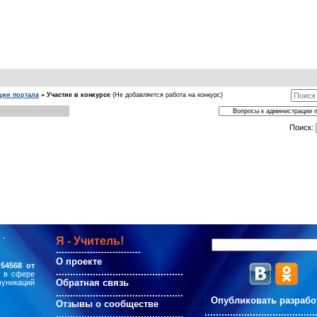
ции портала
»
Участие в конкурсе
(Не добавляется работа на конкурс)
Поиск:
 -
Я - Учитель!
------------------------------
О проекте
54568 от
.............................................
у в сфере
Обратная связь
муникаций
.............................................
Опубликовать разрабо
Отзывы о сообществе
.......................................
.............................................