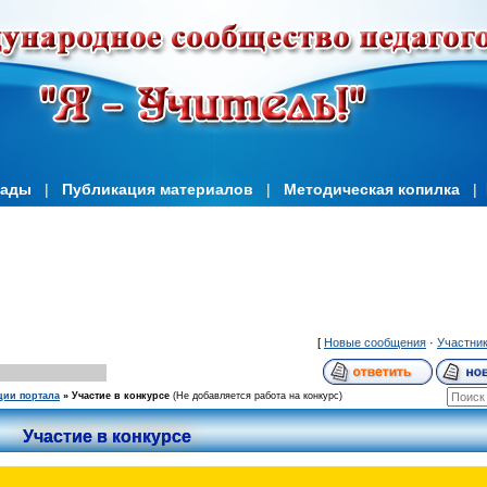
иады
|
Публикация материалов
|
Методическая копилка
|
[
Новые сообщения
·
Участни
ции портала
»
Участие в конкурсе
(Не добавляется работа на конкурс)
Участие в конкурсе