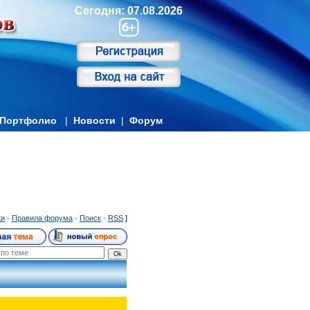
Сегодня: 07.08.2026
Портфолио
|
Новости
|
Форум
ки
·
Правила форума
·
Поиск
·
RSS
]