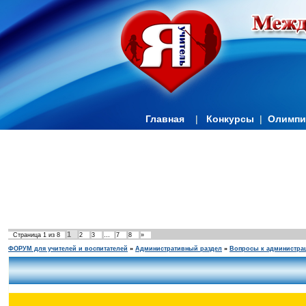
Главная
|
Конкурсы
|
Олимп
1
Страница
1
из
8
2
3
…
7
8
»
ФОРУМ для учителей и воспитателей
»
Административный раздел
»
Вопросы к администра