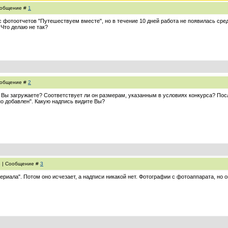
Сообщение #
1
с фотоотчетов "Путешествуем вместе", но в течение 10 дней работа не появилась сре
 Что делаю не так?
Сообщение #
2
 Вы загружаете? Соответствует ли он размерам, указанным в условиях конкурса? Пос
о добавлен". Какую надпись видите Вы?
8 | Сообщение #
3
риала". Потом оно исчезает, а надписи никакой нет. Фотографии с фотоаппарата, но о