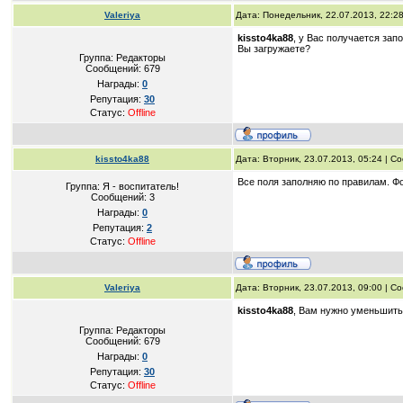
Valeriya
Дата: Понедельник, 22.07.2013, 22:2
kissto4ka88
, у Вас получается зап
Вы загружаете?
Группа: Редакторы
Сообщений:
679
Награды:
0
Репутация:
30
Статус:
Offline
kissto4ka88
Дата: Вторник, 23.07.2013, 05:24 | 
Все поля заполняю по правилам. Ф
Группа: Я - воспитатель!
Сообщений:
3
Награды:
0
Репутация:
2
Статус:
Offline
Valeriya
Дата: Вторник, 23.07.2013, 09:00 | 
kissto4ka88
, Вам нужно уменьшить 
Группа: Редакторы
Сообщений:
679
Награды:
0
Репутация:
30
Статус:
Offline