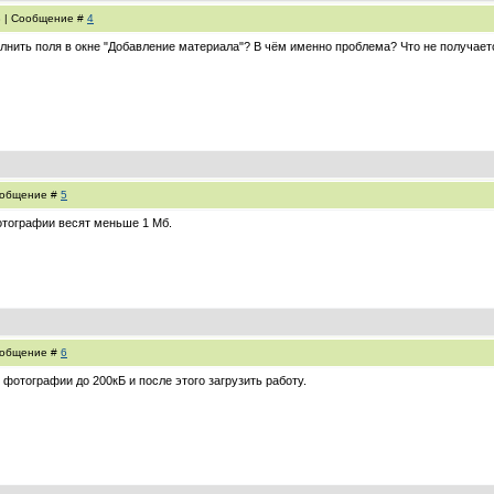
8 | Сообщение #
4
олнить поля в окне "Добавление материала"? В чём именно проблема? Что не получает
Сообщение #
5
отографии весят меньше 1 Мб.
Сообщение #
6
фотографии до 200кБ и после этого загрузить работу.