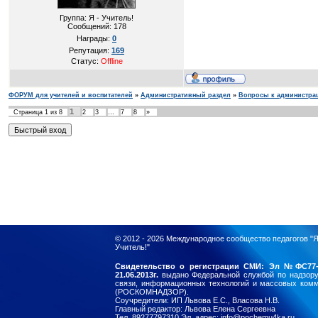
Группа: Я - Учитель!
Сообщений:
178
Награды:
0
Репутация:
169
Статус:
Offline
ФОРУМ для учителей и воспитателей
»
Административный раздел
»
Вопросы к администра
1
Страница
1
из
8
2
3
…
7
8
»
© 2012 - 2026
Международное сообщество педагогов "Я
Учитель!"
Свидетельство о регистрации СМИ: Эл №ФС77-
21.06.2013г.
выдано Федеральной службой по надзор
связи, информационных технологий и массовых ком
(РОСКОМНАДЗОР).
Соучредители: ИП Львова Е.С., Власова Н.В.
Главный редактор: Львова Елена Сергеевна
Тел. 89277797310 Эл. адрес: info@pochemu4ka.ru