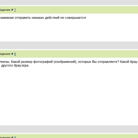
общение #
7
 нажимаю отправить никаких действий не совершается
общение #
8
полнены. Какой размер фотографий (изображений), которые Вы отправляете? Какой бра
 другого браузера.
общение #
9