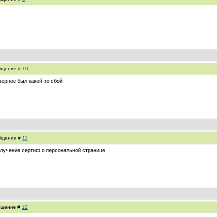
общение #
10
верное был какой-то сбой
общение #
11
получение сертиф.о персональной странице
общение #
12