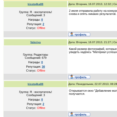
kissto4ka88
Дата: Вторник, 16.07.2013, 12:32 | 
2 июля отправила работу на конкур
Группа: Я - воспитатель!
снова и опять никаких результатов.
Сообщений:
3
Награды:
0
Репутация:
2
Статус:
Offline
Valeriya
Дата: Вторник, 16.07.2013, 21:27 | 
Какой размер фотографий, которые
увидеть надпись "Материал успешн
Группа: Редакторы
Сообщений:
679
Награды:
0
Репутация:
30
Статус:
Offline
kissto4ka88
Дата: Понедельник, 22.07.2013, 08:2
Открывается окно "Добавление мате
Группа: Я - воспитатель!
получается.
Сообщений:
3
Награды:
0
Репутация:
2
Статус:
Offline