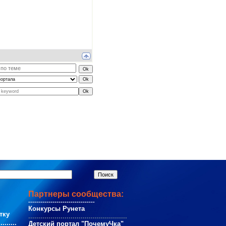
Партнеры сообщества:
---------------------------------
Конкурсы Рунета
тку
.................................................
.........
Детский портал "ПочемуЧка"