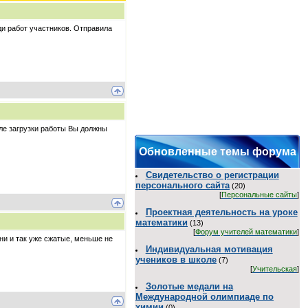
ди работ участников. Отправила
ле загрузки работы Вы должны
Обновленные темы форума
Свидетельство о регистрации
персонального сайта
(20)
[
Персональные сайты
]
Проектная деятельность на уроке
математики
(13)
[
Форум учителей математики
]
ни и так уже сжатые, меньше не
Индивидуальная мотивация
учеников в школе
(7)
[
Учительская
]
Золотые медали на
Международной олимпиаде по
химии
(0)