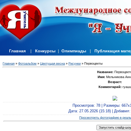
Главная
|
Конкурсы
|
Олимпиады
|
Публикация мат
Главная
»
Фотоальбом
»
Цветущая весна
»
Рисунки
» Первоцветы
Название:
Первоцвет
Имя:
Мельникова Анн
Возраст:
Комментарий:
гуаш
Просмотров
: 78 |
Размеры
: 667x
Дата
: 27.05.2026 (15:18) |
Добавил
Просмотреть фотографию в реал