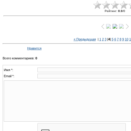
Рейтинг
:
0.0
/
0
« Предыдущая
|
1
2
3
[
4
]
5
6
7
8
9
10
1
Нравится
Всего комментариев
:
0
Имя *:
Email *: