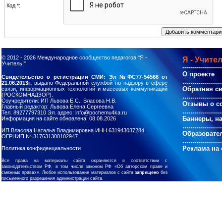
Код *:
© 2012 - 2026
Международное сообщество педагогов "Я -
Я - Учител
Учитель!"
--------------------
О проекте
Свидетельство о регистрации СМИ: Эл №ФС77-54568 от
....................
21.06.2013г.
выдано Федеральной службой по надзору в сфере
Обратная с
связи, информационных технологий и массовых коммуникаций
(РОСКОМНАДЗОР).
....................
Соучредители: ИП Львова Е.С., Власова Н.В.
Отзывы о с
Главный редактор: Львова Елена Сергеевна
....................
Тел. 89277797310 Эл. адрес: info@pochemu4ka.ru
Баннеры, н
Информация на сайте обновлена: 08.08.2026
....................
ИП Власова Наталья Владимировна ИНН 631943037284
Образовате
ОГРНИП № 317631300102947
....................
Реклама на 
Политика конфиденциальности
Все права на материалы сайта охраняются в соответствии с
законодательством РФ, в том числе законом РФ «Об авторском праве и
смежных правах». Любое использование материалов с сайта
запрещено
без
письменного разрешения администрации сайта.